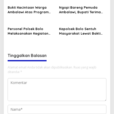
Graft) di RSUD Provinsi NTB
Bukti Kecintaan Warga
Ngopi Bareng Pemuda
Ambalawi Atas Program
Ambalawi, Bupati Terima
Selasa Menyapa disambut
Aspirasi Pemuda Dibarengi
Dengan Tari Tradisional
Kadis Dikbudpora Siap
Fasilitasi Data R2 dan R3
Personel Polsek Bolo
Kapolsek Bolo Sentuh
Melaksanakan Kegiatan
Masyarakat Lewat Bakti
Bakti Sosial Religi
Sosial Religi “Pembagian
Pembersihan TPU Desa
Sembako.”
Kananga
Tinggalkan Balasan
Alamat email Anda tidak akan dipublikasikan.
Ruas yang wajib
ditandai
*