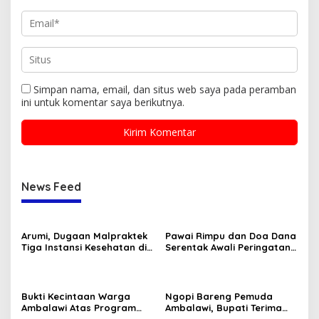
Simpan nama, email, dan situs web saya pada peramban
ini untuk komentar saya berikutnya.
News Feed
Arumi, Dugaan Malpraktek
Pawai Rimpu dan Doa Dana
Tiga Instansi Kesehatan di
Serentak Awali Peringatan
Bima, Menjalini Oprasi
Hari Jadi Bima 2025
Pencangko Kulit (Skin
Graft) di RSUD Provinsi NTB
Bukti Kecintaan Warga
Ngopi Bareng Pemuda
Ambalawi Atas Program
Ambalawi, Bupati Terima
Selasa Menyapa disambut
Aspirasi Pemuda Dibarengi