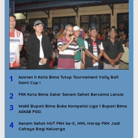
1
Asisten II Kota Bima Tutup Tournament Volly Ball
Santi Cup I
2
PKK Kota Bima Gelar Senam Sehat Bersama Lansia
3
Wakil Bupati Bima Buka Kompetisi Liga 1 Bupati Bima
ASKAB PSSI.
4
Senam Sehat HUT PKH ke-X, HML Harap PKH Jadi
Cahaya Bagi Keluarga