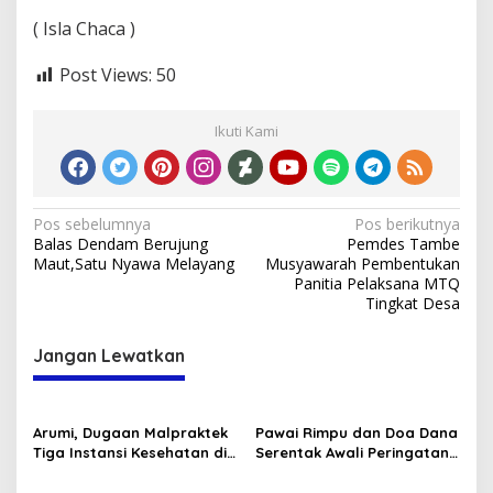
( Isla Chaca )
Post Views:
50
Ikuti Kami
Navigasi
Pos sebelumnya
Pos berikutnya
Balas Dendam Berujung
Pemdes Tambe
pos
Maut,Satu Nyawa Melayang
Musyawarah Pembentukan
Panitia Pelaksana MTQ
Tingkat Desa
Jangan Lewatkan
Arumi, Dugaan Malpraktek
Pawai Rimpu dan Doa Dana
Tiga Instansi Kesehatan di
Serentak Awali Peringatan
Bima, Menjalini Oprasi
Hari Jadi Bima 2025
Pencangko Kulit (Skin