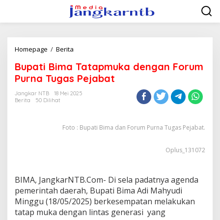
Lewati
ke
konten
Bupati
Homepage
/
Berita
Bima
Bupati Bima Tatapmuka dengan Forum
Tatapmuka
dengan
Purna Tugas Pejabat
Forum
Purna
Jangkar NTB
18 Mei 2025
Berita
50 Dilihat
Tugas
Pejabat
Foto : Bupati Bima dan Forum Purna Tugas Pejabat.
Oplus_131072
BIMA, JangkarNTB.Com- Di sela padatnya agenda
pemerintah daerah, Bupati Bima Adi Mahyudi
Minggu (18/05/2025) berkesempatan melakukan
tatap muka dengan lintas generasi yang