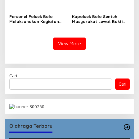
Dengan Tari Tradisional
Kadis Dikbudpora Siap
Fasilitasi Data R2 dan R3
Personel Polsek Bolo
Kapolsek Bolo Sentuh
Melaksanakan Kegiatan
Masyarakat Lewat Bakti
Bakti Sosial Religi
Sosial Religi “Pembagian
Pembersihan TPU Desa
Sembako.”
Kananga
View More
Cari
Cari
Olahraga Terbaru