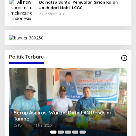
Daihatsu Santai Penjualan Sirion Kalah
Jauh dari Mobil LCGC
20 Februari 2018
Politik Terbaru
Pengurus TP.PKK Kabupaten Bima Masa Bakti
A
2025-2030 Resmi Dikukuhkan
R
Di Nasional, Politik
|
5 Mei 2025
Di 