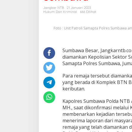
Diamankan
Jangkar NTB
21 Januari 2023
Polres
Hukum Dan Kriminal
666 Dilihat
Sumbawa
Foto : Unit Patroli Samapta Polres Sumbawa a
Sumbawa Besar, Jangkarntb.co
diamankan Kepolisian Sektor S
Samapta Polres Sumbawa, Juma
Para remaja tersebut diamanka
yang berada di Komplek BTN B
keributan.
Kapolres Sumbawa Polda NTB A
MH., saat dikonfirmasi melalui
membenarkan kejadian tersebu
menerima laporan dari masyara
remaja yang telah diamankan d