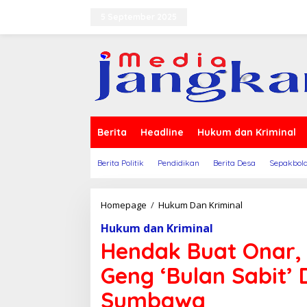
Lewati
ke
5 September 2025
Terms of Service
Indeks
konten
Berita
Headline
Hukum dan Kriminal
Berita Politik
Pendidikan
Berita Desa
Sepakbol
Hendak
Homepage
/
Hukum Dan Kriminal
Buat
Hukum dan Kriminal
Onar,
Sejumlah
Hendak Buat Onar,
Remaja
Dari
Geng ‘Bulan Sabit’
Geng
'Bulan
Sumbawa
Sabit'