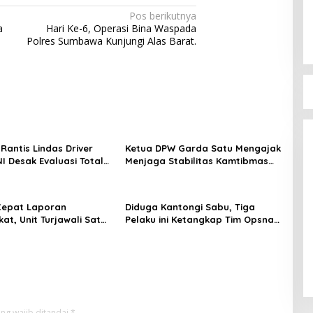
Pos berikutnya
a
Hari Ke-6, Operasi Bina Waspada
Polres Sumbawa Kunjungi Alas Barat.
Bupati Bima Terima 
DPW PAN NTB
Di Berita, Politik
|
17 Juli 20
Rantis Lindas Driver
Ketua DPW Garda Satu Mengajak
I Desak Evaluasi Total
Menjaga Stabilitas Kamtibmas
n Personel Brimob dan
dalam Penanganan Dugaan
Dana Siluman Pokir 2025 DPRD
NTB
Cepat Laporan
Diduga Kantongi Sabu, Tiga
at, Unit Turjawali Sat
Pelaku ini Ketangkap Tim Opsnal
Polres Bima Kota
Polsek Rasanae Barat
 Pria Mabuk Resahkan
ng wajib ditandai
*