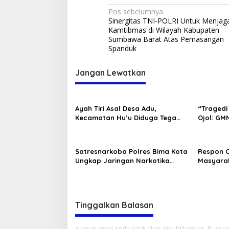
Navigasi
Pos sebelumnya
Sinergitas TNI-POLRI Untuk Menjag
pos
Kamtibmas di Wilayah Kabupaten
Sumbawa Barat Atas Pemasangan
Spanduk
Jangan Lewatkan
Ayah Tiri Asal Desa Adu,
“Tragedi 
Kecamatan Hu’u Diduga Tega
Ojol: GMN
Lakukan Perbuatan Asusila
Pembinaa
Terhadap Anak Sambungnya
Polri.”
Satresnarkoba Polres Bima Kota
Respon 
Ungkap Jaringan Narkotika
Masyarak
Lintas Kecamatan, 5 Pengedar
Samapta 
Sabu Ditangkap
Amankan
Warga
Tinggalkan Balasan
Alamat email Anda tidak akan dipublikasikan.
Ruas ya