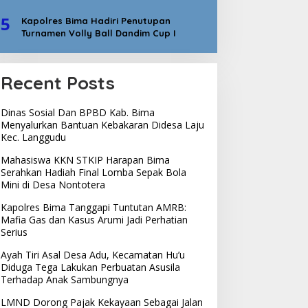
5
Kapolres Bima Hadiri Penutupan
Turnamen Volly Ball Dandim Cup I
Recent Posts
Dinas Sosial Dan BPBD Kab. Bima
Menyalurkan Bantuan Kebakaran Didesa Laju
Kec. Langgudu
Mahasiswa KKN STKIP Harapan Bima
Serahkan Hadiah Final Lomba Sepak Bola
Mini di Desa Nontotera
Kapolres Bima Tanggapi Tuntutan AMRB:
Mafia Gas dan Kasus Arumi Jadi Perhatian
Serius
Ayah Tiri Asal Desa Adu, Kecamatan Hu’u
Diduga Tega Lakukan Perbuatan Asusila
Terhadap Anak Sambungnya
LMND Dorong Pajak Kekayaan Sebagai Jalan