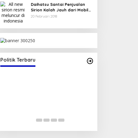
Daihatsu Santai Penjualan
Sirion Kalah Jauh dari Mobil
LCGC
20 Februari 2018
SK Sekretaris
25
Politik Terbaru
Serap Aspirasi Warga, Duta PAN
Reses di Tambe
Di Politik
|
13 Mei 2025