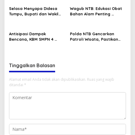
Selasa Menyapa Didesa
Wagub NTB: Edukasi Obat
Tumpu, Bupati dan Wakil
Bahan Alam Penting
Bupati Bima Serap Aspirasi
Kesehatan Masyarakat
Masyarakat
Antisipasi Dampak
Polda NTB Gencarkan
Bencana, KBM SMPN 4
Patroli Wisata, Pastikan
Lambitu Dipindahkan
Objek Vital Aman dan
Kondusif
Tinggalkan Balasan
Alamat email Anda tidak akan dipublikasikan.
Ruas yang wajib
ditandai
*