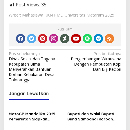
Post Views:
35
Writer: Mahasiswa KKN PMD Universitas Mataram 2025
Ikuti Kami
Navigasi
Pos sebelumnya
Pos berikutnya
Dinas Sosial dan Tagana
Pengembangan Wirausaha
pos
Kabupaten Bima
Dengan Pembuatan Kopi
Menyerahkan Bantuan
Dari Biji Kecipir
Korban Kebakaran Desa
Tolotangga
Jangan Lewatkan
MotoGP Mandalika 2025,
Bupati dan Wakil Bupati
Pemerintah Siapkan
Bima Sambangi Korban
Strategi Sosial dan
Pembunuhan di PKM Bolo
Ekonomi untuk Masyarakat