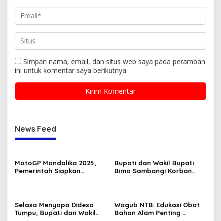
Simpan nama, email, dan situs web saya pada peramban
ini untuk komentar saya berikutnya.
News Feed
MotoGP Mandalika 2025,
Bupati dan Wakil Bupati
Pemerintah Siapkan
Bima Sambangi Korban
Strategi Sosial dan
Pembunuhan di PKM Bolo
Ekonomi untuk Masyarakat
Selasa Menyapa Didesa
Wagub NTB: Edukasi Obat
Tumpu, Bupati dan Wakil
Bahan Alam Penting
Bupati Bima Serap Aspirasi
Kesehatan Masyarakat