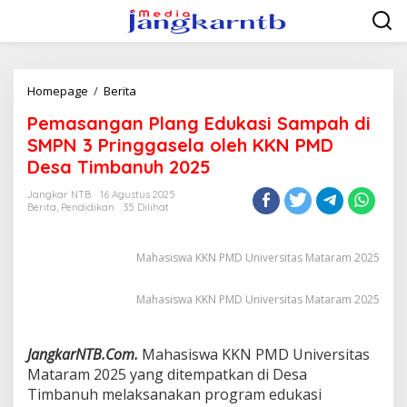
Lewati
ke
konten
Pemasangan
Homepage
/
Berita
Plang
Pemasangan Plang Edukasi Sampah di
Edukasi
Sampah
SMPN 3 Pringgasela oleh KKN PMD
di
Desa Timbanuh 2025
SMPN
3
Jangkar NTB
16 Agustus 2025
Pringgasela
Berita
,
Pendidikan
35 Dilihat
oleh
KKN
PMD
Mahasiswa KKN PMD Universitas Mataram 2025
Desa
Timbanuh
Mahasiswa KKN PMD Universitas Mataram 2025
2025
JangkarNTB.Com.
Mahasiswa KKN PMD Universitas
Mataram 2025 yang ditempatkan di Desa
Timbanuh melaksanakan program edukasi