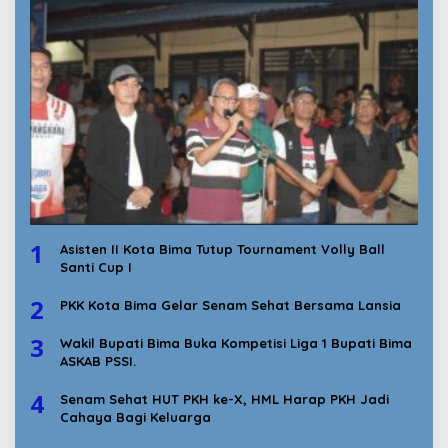
1
Asisten II Kota Bima Tutup Tournament Volly Ball
Santi Cup I
2
PKK Kota Bima Gelar Senam Sehat Bersama Lansia
3
Wakil Bupati Bima Buka Kompetisi Liga 1 Bupati Bima
ASKAB PSSI.
4
Senam Sehat HUT PKH ke-X, HML Harap PKH Jadi
Cahaya Bagi Keluarga