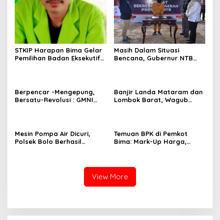
STKIP Harapan Bima Gelar
Masih Dalam Situasi
Pemilihan Badan Eksekutif
Bencana, Gubernur NTB
Mahasiswa (BEM)
Lantik PJ Sekda Di Bawah
Tenda Tagana
Berpencar -Mengepung,
Banjir Landa Mataram dan
Bersatu-Revolusi : GMNI
Lombok Barat, Wagub
Bima Serukan Persatuan
Tinjau Lokasi Terdampak
dan Memberikan Bantuan
Mesin Pompa Air Dicuri,
Temuan BPK di Pemkot
Polsek Bolo Berhasil
Bima: Mark-Up Harga,
Menangkap Terduga Pelaku
Negara Rugi Rp 574 Juta
View More