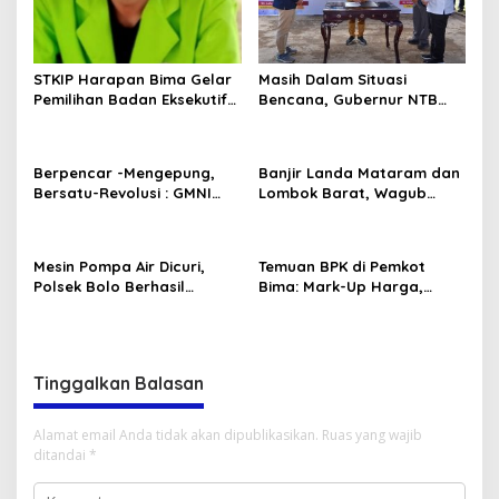
STKIP Harapan Bima Gelar
Masih Dalam Situasi
Pemilihan Badan Eksekutif
Bencana, Gubernur NTB
Mahasiswa (BEM)
Lantik PJ Sekda Di Bawah
Tenda Tagana
Berpencar -Mengepung,
Banjir Landa Mataram dan
Bersatu-Revolusi : GMNI
Lombok Barat, Wagub
Bima Serukan Persatuan
Tinjau Lokasi Terdampak
dan Memberikan Bantuan
Mesin Pompa Air Dicuri,
Temuan BPK di Pemkot
Polsek Bolo Berhasil
Bima: Mark-Up Harga,
Menangkap Terduga Pelaku
Negara Rugi Rp 574 Juta
Tinggalkan Balasan
Alamat email Anda tidak akan dipublikasikan.
Ruas yang wajib
ditandai
*