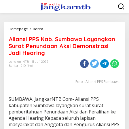
Lewati
ke
konten
Aliansi
Homepage
/
Berita
PPS
Aliansi PPS Kab. Sumbawa Layangkan
Kab.
Sumbawa
Surat Penundaan Aksi Demonstrasi
Layangkan
Jadi Hearing
Surat
Penundaan
Jangkar NTB
11 Juli 2025
Aksi
Berita
2 Dilihat
Demonstrasi
Jadi
Hearing
Foto : Aliansi PPS Sumbawa.
SUMBAWA, JangkarNTB.Com- Aliansi PPS
kabupaten Sumbawa layangkan surat surat
pemberitahuan Penundaan Aksi dan Peralihan ke
Agenda Hearing Kepada seluruh lapisan
masyarakat dan Anggota dan Pengurus Aliansi PPS