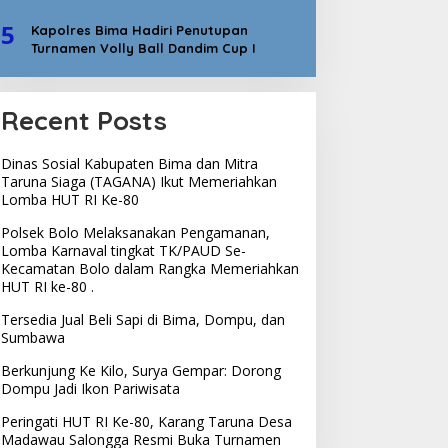
5
Kapolres Bima Hadiri Penutupan
Turnamen Volly Ball Dandim Cup I
Recent Posts
Dinas Sosial Kabupaten Bima dan Mitra
Taruna Siaga (TAGANA) Ikut Memeriahkan
Lomba HUT RI Ke-80
Polsek Bolo Melaksanakan Pengamanan,
Lomba Karnaval tingkat TK/PAUD Se-
Kecamatan Bolo dalam Rangka Memeriahkan
HUT RI ke-80 .
Tersedia Jual Beli Sapi di Bima, Dompu, dan
Sumbawa
Berkunjung Ke Kilo, Surya Gempar: Dorong
Dompu Jadi Ikon Pariwisata
Peringati HUT RI Ke-80, Karang Taruna Desa
Madawau Salongga Resmi Buka Turnamen