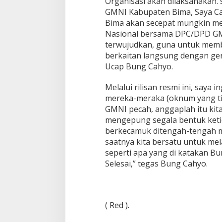
Organisasi akan dilaksanakan
GMNI Kabupaten Bima, Saya C
Bima akan secepat mungkin me
Nasional bersama DPC/DPD GM
terwujudkan, guna untuk memb
berkaitan langsung dengan ger
Ucap Bung Cahyo.
Melalui rilisan resmi ini, saya
mereka-meraka (oknum yang ti
GMNI pecah, anggaplah itu kit
mengepung segala bentuk keti
berkecamuk ditengah-tengah m
saatnya kita bersatu untuk me
seperti apa yang di katakan Bu
Selesai,” tegas Bung Cahyo.
( Red ).