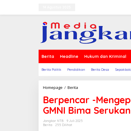
Lewati
ke
14 Agustus 2025
Terms of Service
Indeks B
konten
Berita
Headline
Hukum dan Kriminal
Berita Politik
Pendidikan
Berita Desa
Sepakbol
Berpencar
Homepage
/
Berita
-
Berpencar -Mengepu
Mengepung,
Bersatu-
GMNI Bima Serukan
Revolusi
:
GMNI
Jangkar NTB
9 Juli 2025
Bima
Berita
255 Dilihat
Serukan