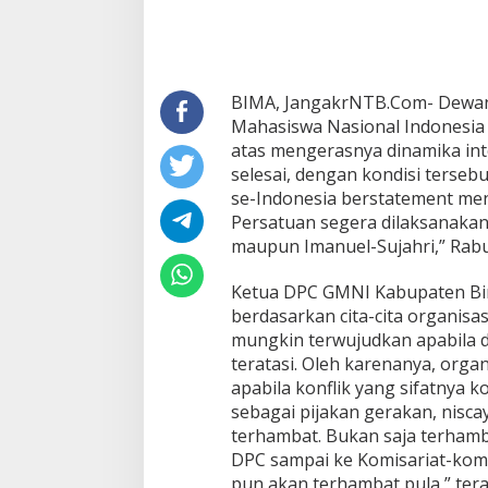
Persatuan
BIMA, JangakrNTB.Com- Dewan
Mahasiswa Nasional Indonesi
atas mengerasnya dinamika int
selesai, dengan kondisi ters
se-Indonesia berstatement me
Persatuan segera dilaksanakan,
maupun Imanuel-Sujahri,” Rabu,
Ketua DPC GMNI Kabupaten B
berdasarkan cita-cita organisa
mungkin terwujudkan apabila di
teratasi. Oleh karenanya, organ
apabila konflik yang sifatnya ko
sebagai pijakan gerakan, nisca
terhambat. Bukan saja terhamb
DPC sampai ke Komisariat-komi
pun akan terhambat pula,” ter