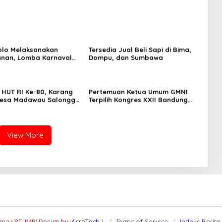
olo Melaksanakan
Tersedia Jual Beli Sapi di Bima,
nan, Lomba Karnaval
Dompu, dan Sumbawa
TK/PAUD Se-Kecamatan
lam Rangka
kan HUT RI ke-80 .
i HUT RI Ke-80, Karang
Pertemuan Ketua Umum GMNI
Desa Madawau Salongga
Terpilih Kongres XXII Bandung
ka Turnamen
dengan Kubu DPP GMNI Arjuna–
Dendy: Menyulam Kembali
Benang Persatuan
View More
a ( PT. JMP) Design by :
AsraTech
|
Terms of Service
Indeks Berita