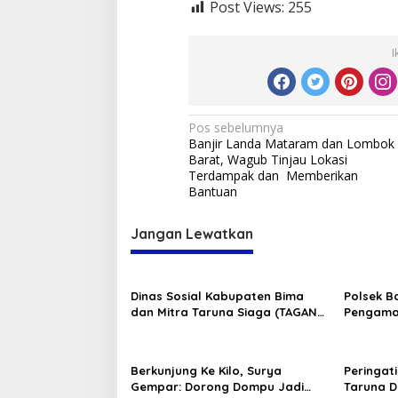
Post Views:
255
I
Navigasi
Pos sebelumnya
Banjir Landa Mataram dan Lombok
pos
Barat, Wagub Tinjau Lokasi
Terdampak dan Memberikan
Bantuan
Jangan Lewatkan
Dinas Sosial Kabupaten Bima
Polsek B
dan Mitra Taruna Siaga (TAGANA)
Pengama
Ikut Memeriahkan Lomba HUT RI
tingkat 
Ke-80
Bolo da
Memeriah
Berkunjung Ke Kilo, Surya
Peringat
Gempar: Dorong Dompu Jadi
Taruna 