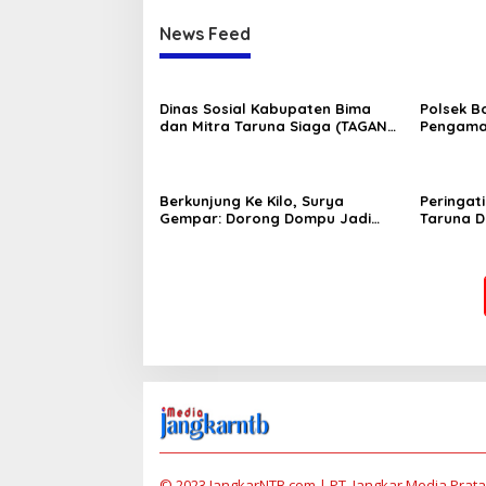
News Feed
Dinas Sosial Kabupaten Bima
Polsek B
dan Mitra Taruna Siaga (TAGANA)
Pengama
Ikut Memeriahkan Lomba HUT RI
tingkat 
Ke-80
Bolo da
Memeriah
Berkunjung Ke Kilo, Surya
Peringat
Gempar: Dorong Dompu Jadi
Taruna 
Ikon Pariwisata
Resmi Bu
© 2023 JangkarNTB.com | PT. Jangkar Media Pratam