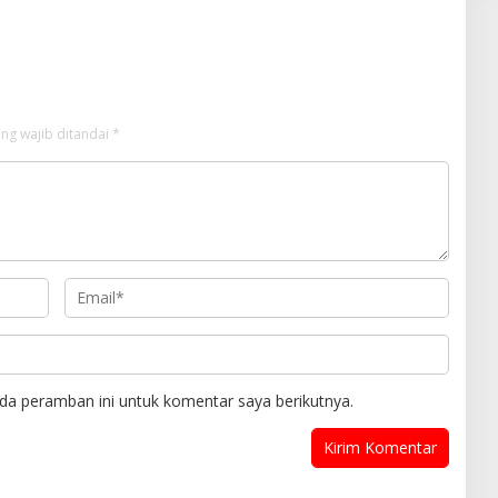
ka Turnamen
dengan Kubu DPP GMNI Arjuna–
Dendy: Menyulam Kembali
Benang Persatuan
ng wajib ditandai
*
da peramban ini untuk komentar saya berikutnya.