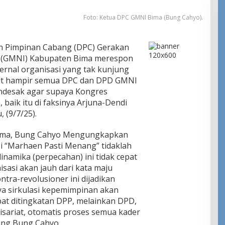
Foto: Ketua DPC GMNI Bima (Bung Cahyo).
 Pimpinan Cabang (DPC) Gerakan
a (GMNI) Kabupaten Bima merespon
ernal organisasi yang tak kunjung
ebut hampir semua DPC dan DPD GMNI
ndesak agar supaya Kongres
 baik itu di faksinya Arjuna-Dendi
 (9/7/25).
ima, Bung Cahyo Mengungkapkan
si “Marhaen Pasti Menang” tidaklah
namika (perpecahan) ini tidak cepat
isasi akan jauh dari kata maju
ntra-revolusioner ini dijadikan
ya sirkulasi kepemimpinan akan
at ditingkatan DPP, melainkan DPD,
sariat, otomatis proses semua kader
ang Bung Cahyo.