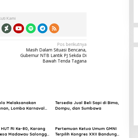
kuti Kami
Bupati Bima Terima SK Sekretaris
Pos berikutnya
DPW PAN NTB
Masih Dalam Situasi Bencana,
Di Berita, Politik
|
17 Juli 2025
Gubernur NTB Lantik PJ Sekda Di
Bawah Tenda Tagana
olo Melaksanakan
Tersedia Jual Beli Sapi di Bima,
nan, Lomba Karnaval
Dompu, dan Sumbawa
TK/PAUD Se-Kecamatan
lam Rangka
kan HUT RI ke-80 .
i HUT RI Ke-80, Karang
Pertemuan Ketua Umum GMNI
Desa Madawau Salongga
Terpilih Kongres XXII Bandung