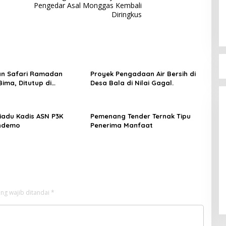
Pengedar Asal Monggas Kembali
Diringkus
an Safari Ramadan
Proyek Pengadaan Air Bersih di
Bupati Bima Terima 
ima, Ditutup di
Desa Bala di Nilai Gagal.
DPW PAN NTB
 dan Sanggar
Di Berita, Politik
|
17 Juli 20
iadu Kadis ASN P3K
Pemenang Tender Ternak Tipu
endemo
Penerima Manfaat
ng wajib ditandai
*