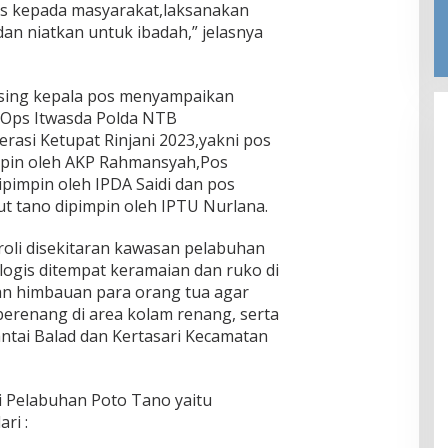
s kepada masyarakat,laksanakan
an niatkan untuk ibadah,” jelasnya
asing kepala pos menyampaikan
Ops Itwasda Polda NTB
asi Ketupat Rinjani 2023,yakni pos
pin oleh AKP Rahmansyah,Pos
ipimpin oleh IPDA Saidi dan pos
t tano dipimpin oleh IPTU Nurlana.
oli disekitaran kawasan pelabuhan
alogis ditempat keramaian dan ruko di
n himbauan para orang tua agar
erenang di area kolam renang, serta
antai Balad dan Kertasari Kecamatan
i Pelabuhan Poto Tano yaitu
ri :