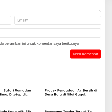
da peramban ini untuk komentar saya berikutnya.
an Safari Ramadan
Proyek Pengadaan Air Bersih di
ima, Ditutup di
Desa Bala di Nilai Gagal.
 dan Sanggar
iadu Kadis ASN P3K
Pemenang Tender Ternak Tipu