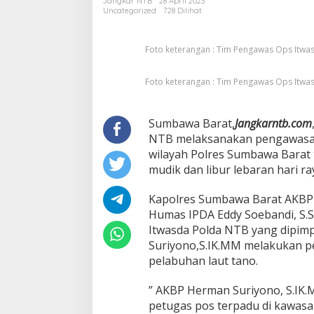
Jangkar NTB
28 April 2023
Pos
Uncategorized
728 Dilihat
Terpadu
di
Pelabuhan
Foto keterangan : Tim Pengawas Ops Itwa
Tano
Foto keterangan : Tim Pengawas Ops Itwa
Sumbawa Barat,
Jangkarntb.com
NTB melaksanakan pengawasan 
wilayah Polres Sumbawa Bara
mudik dan libur lebaran hari ray
Kapolres Sumbawa Barat AKBP H
Humas IPDA Eddy Soebandi, S.
Itwasda Polda NTB yang dipim
Suriyono,S.IK.MM melakukan pe
pelabuhan laut tano.
” AKBP Herman Suriyono, S.IK
petugas pos terpadu di kawasa