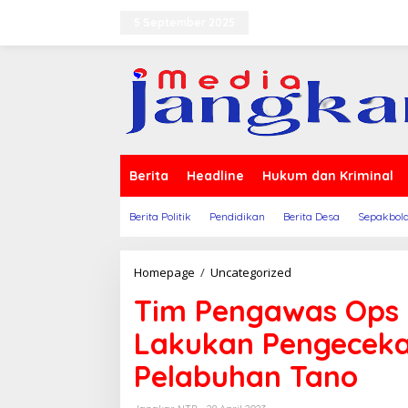
Lewati
ke
5 September 2025
Terms of Service
Indeks
konten
Berita
Headline
Hukum dan Kriminal
Berita Politik
Pendidikan
Berita Desa
Sepakbol
Tim
Homepage
/
Uncategorized
Pengawas
Tim Pengawas Ops 
Ops
Itwasda
Lakukan Pengeceka
Polda
NTB
Pelabuhan Tano
Lakukan
Pengecekan
Ke