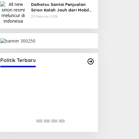
Daihatsu Santai Penjualan
Sirion Kalah Jauh dari Mobil
LCGC
20 Februari 2018
SK Sekretaris
25
Politik Terbaru
Serap Aspirasi Warga, Duta PAN
Reses di Tambe
Di Politik
|
13 Mei 2025