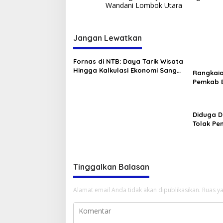
Wandani Lombok Utara
Jangan Lewatkan
Fornas di NTB: Daya Tarik Wisata
Hingga Kalkulasi Ekonomi Sang
Rangkai
Gubernur
Pemkab B
Tambora
Diduga D
Tolak P
Tinggalkan Balasan
Alamat email Anda tidak akan dipublikasikan.
Ruas ya