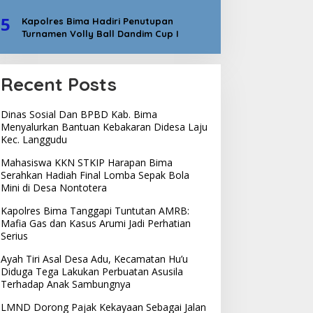
5
Kapolres Bima Hadiri Penutupan
Turnamen Volly Ball Dandim Cup I
Recent Posts
Dinas Sosial Dan BPBD Kab. Bima
Menyalurkan Bantuan Kebakaran Didesa Laju
Kec. Langgudu
Mahasiswa KKN STKIP Harapan Bima
Serahkan Hadiah Final Lomba Sepak Bola
Mini di Desa Nontotera
Kapolres Bima Tanggapi Tuntutan AMRB:
Mafia Gas dan Kasus Arumi Jadi Perhatian
Serius
Ayah Tiri Asal Desa Adu, Kecamatan Hu’u
Diduga Tega Lakukan Perbuatan Asusila
Terhadap Anak Sambungnya
LMND Dorong Pajak Kekayaan Sebagai Jalan