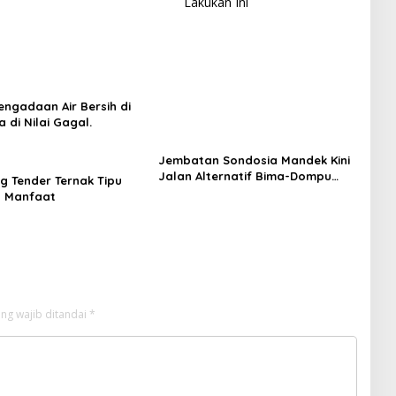
Lakukan Ini
engadaan Air Bersih di
 di Nilai Gagal.
Jembatan Sondosia Mandek Kini
Jalan Alternatif Bima-Dompu
 Tender Ternak Tipu
Diterjang Banjir Pengendara
a Manfaat
Geram
ng wajib ditandai
*