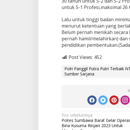
30 tahun untuk S-2 dan S-2 Pr
untuk S-1 Profesi,maksimal 26 
Lalu untuk tinggi badan minim
menurut ketentuan yang berlak
Belum pernah menikah secara 
pernah hamil/melahirkan) dan
pendidikan pembentukan.(Sad
Post Views:
452
Polri Panggil Putra Putri Terbaik 
Sumber Sarjana
I
Navigasi
Pos sebelumnya
Polres Sumbawa Barat Gelar Operas
pos
Bina Kusuma Rinjani 2023 Untuk