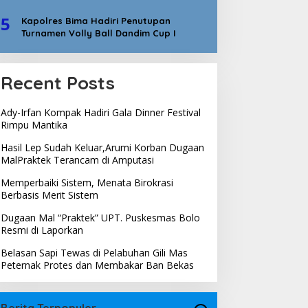
5
Kapolres Bima Hadiri Penutupan
Turnamen Volly Ball Dandim Cup I
Recent Posts
Ady-Irfan Kompak Hadiri Gala Dinner Festival
Rimpu Mantika
Hasil Lep Sudah Keluar,Arumi Korban Dugaan
MalPraktek Terancam di Amputasi
Memperbaiki Sistem, Menata Birokrasi
Berbasis Merit Sistem
Dugaan Mal “Praktek” UPT. Puskesmas Bolo
Resmi di Laporkan
Belasan Sapi Tewas di Pelabuhan Gili Mas
Peternak Protes dan Membakar Ban Bekas
Berita Terpopuler