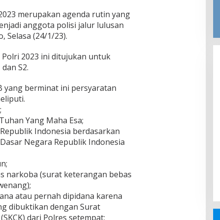
 2023 merupakan agenda rutin yang
njadi anggota polisi jalur lulusan
 Selasa (24/1/23).
Polri 2023 ini ditujukan untuk
 dan S2.
B yang berminat ini persyaratan
liputi.
;
 Tuhan Yang Maha Esa;
Republik Indonesia berdasarkan
Dasar Negara Republik Indonesia
n;
as narkoba (surat keterangan bebas
wenang);
dana atau pernah dipidana karena
ng dibuktikan dengan Surat
(SKCK) dari Polres setempat;