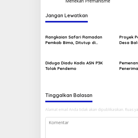
Menekan Premanisme
Jangan Lewatkan
Rangkaian Safari Ramadan
Proyek P
Pemkab Bima, Ditutup di
Desa Bala
Tambora dan Sanggar
Diduga Diadu Kadis ASN P3K
Pemenang
Tolak Pendemo
Penerim
Tinggalkan Balasan
Alamat email Anda tidak akan dipublikasikan.
Ruas ya