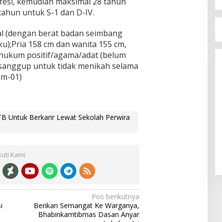
ofesi, kemudian maksimal 28 tahun
tahun untuk S-1 dan D-IV.
al (dengan berat badan seimbang
u);Pria 158 cm dan wanita 155 cm,
hukum positif/agama/adat (belum
 sanggup untuk tidak menikah selama
am-01)
NTB Untuk Berkarir Lewat Sekolah Perwira
Ady-Irfan Kompak Hadiri Gala
Dinner Festival Rimpu Mantika
Di Nasional, Politik
|
26 April 2025
kuti Kami
Pos berikutnya
i
Berikan Semangat Ke Warganya,
Bhabinkamtibmas Dasan Anyar