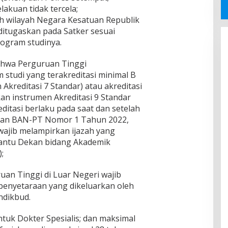
lakuan tidak tercela;
uh wilayah Negara Kesatuan Republik
ditugaskan pada Satker sesuai
rogram studinya.
bahwa Perguruan Tinggi
studi yang terakreditasi minimal B
kreditasi 7 Standar) atau akreditasi
n instrumen Akreditasi 9 Standar
reditasi berlaku pada saat dan setelah
uran BAN-PT Nomor 1 Tahun 2022,
wajib melampirkan ijazah yang
mbantu Dekan bidang Akademik
;
uan Tinggi di Luar Negeri wajib
penyetaraan yang dikeluarkan oleh
ndikbud.
ntuk Dokter Spesialis; dan maksimal