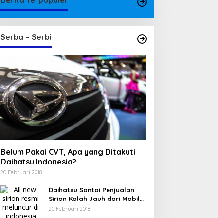
Serba – Serbi
Belum Pakai CVT, Apa yang Ditakuti
Daihatsu Indonesia?
20 Februari 2018
Daihatsu Santai Penjualan
Sirion Kalah Jauh dari Mobil
LCGC
20 Februari 2018