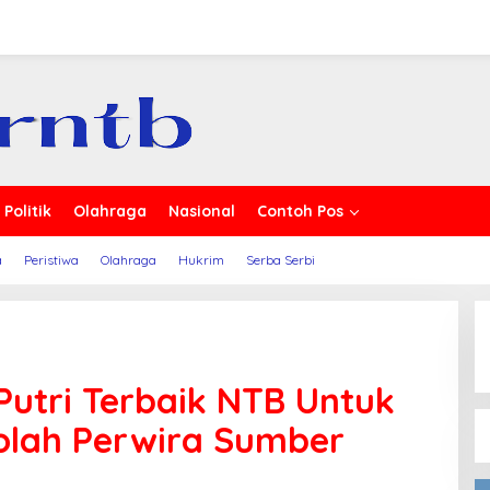
ta
Politik
Olahraga
Nasional
Contoh Pos
a
Peristiwa
Olahraga
Hukrim
Serba Serbi
 Putri Terbaik NTB Untuk
olah Perwira Sumber