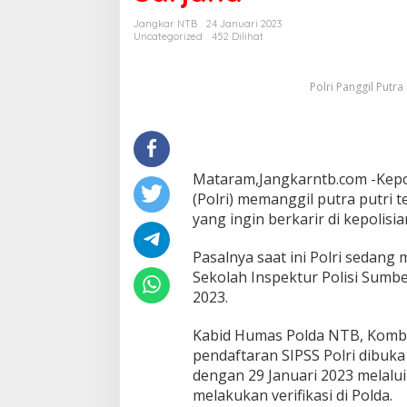
Sekolah
Jangkar NTB
24 Januari 2023
Perwira
Uncategorized
452 Dilihat
Sumber
Sarjana
Polri Panggil Putr
Mataram,Jangkarntb.com -Kepo
(Polri) memanggil putra putri 
yang ingin berkarir di kepolisia
Pasalnya saat ini Polri sedan
Sekolah Inspektur Polisi Sumb
2023.
Kabid Humas Polda NTB, Komb
pendaftaran SIPSS Polri dibuka
dengan 29 Januari 2023 melalui
melakukan verifikasi di Polda.