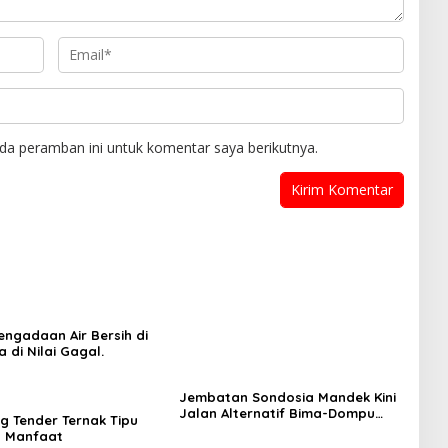
da peramban ini untuk komentar saya berikutnya.
engadaan Air Bersih di
 di Nilai Gagal.
Jembatan Sondosia Mandek Kini
Jalan Alternatif Bima-Dompu
 Tender Ternak Tipu
Diterjang Banjir Pengendara
a Manfaat
Geram