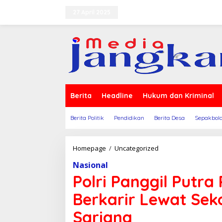
Lewati
ke
27 April 2025
Terms of Service
Indeks Beri
konten
Berita
Headline
Hukum dan Kriminal
Berita Politik
Pendidikan
Berita Desa
Sepakbol
Polri
Homepage
/
Uncategorized
Panggil
Nasional
Putra
Putri
Polri Panggil Putra
Terbaik
NTB
Berkarir Lewat Sek
Untuk
Berkarir
Sarjana
Lewat