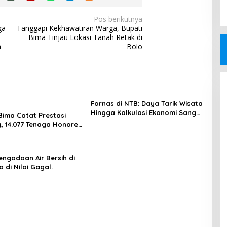
Pos berikutnya
ga
Tanggapi Kekhawatiran Warga, Bupati
Bima Tinjau Lokasi Tanah Retak di
a
Bolo
Fornas di NTB: Daya Tarik Wisata
Hingga Kalkulasi Ekonomi Sang
ima Catat Prestasi
Gubernur
, 14.077 Tenaga Honorer
 Jadi PPPK Paruh Waktu
engadaan Air Bersih di
 di Nilai Gagal.