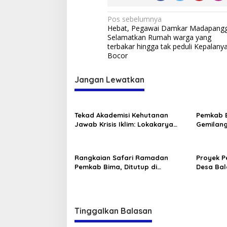
Navigasi
Pos sebelumnya
Hebat, Pegawai Damkar Madapang
pos
Selamatkan Rumah warga yang
terbakar hingga tak peduli Kepalany
Bocor
Jangan Lewatkan
Tekad Akademisi Kehutanan
Pemkab B
Jawab Krisis Iklim: Lokakarya
Gemilang
FOReTIKa Hasilkan Peta Jalan
Diangkat
Konkret untuk FOLU Net Sink 2030
Rangkaian Safari Ramadan
Proyek P
Pemkab Bima, Ditutup di
Desa Bala
Tambora dan Sanggar
Tinggalkan Balasan