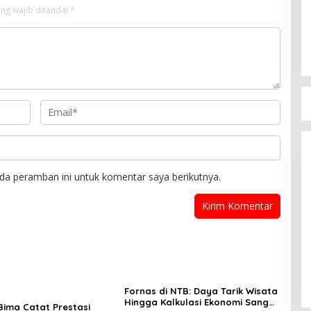
ng wajib ditandai
*
Bupati Bima Terima SK Sekreta
DPW PAN NTB
Di Berita, Politik
|
17 Juli 2025
da peramban ini untuk komentar saya berikutnya.
Fornas di NTB: Daya Tarik Wisata
Hingga Kalkulasi Ekonomi Sang
ima Catat Prestasi