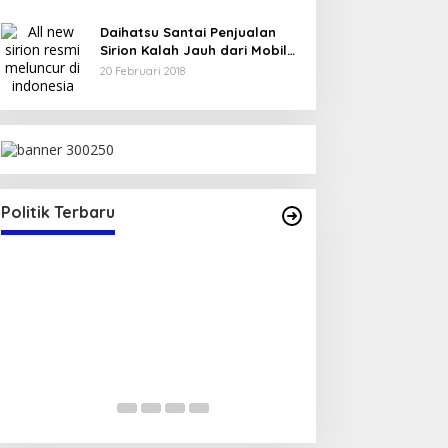
Daihatsu Santai Penjualan
Sirion Kalah Jauh dari Mobil
LCGC
20 Februari 2018
ris
Politik Terbaru
Serap Aspirasi Warga, Duta PAN
Pengurus T
Reses di Tambe
Masa Bakti
Dikukuhka
Di Politik
|
13 Mei 2025
Di Nasional, Polit