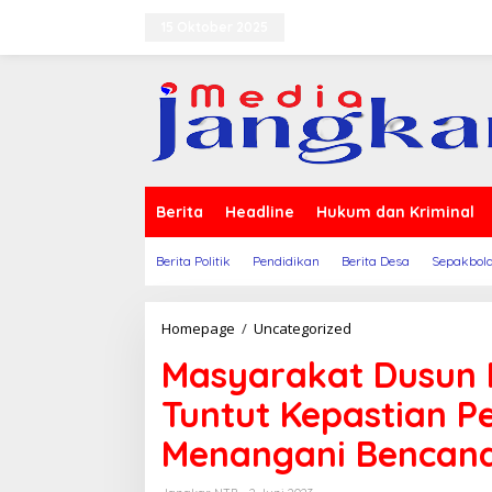
Lewati
ke
15 Oktober 2025
Terms of Service
Indeks B
konten
Berita
Headline
Hukum dan Kriminal
Berita Politik
Pendidikan
Berita Desa
Sepakbol
Masyarakat
Homepage
/
Uncategorized
Dusun
Masyarakat Dusun 
Muku
Blokade
Tuntut Kepastian 
Jalan
Tuntut
Menangani Bencana
Kepastian
Pemerintah
Dalam