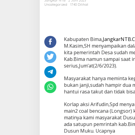
Jangkar NTB
2 Juni 2023
Menangani
Uncategorized
1740 Dilihat
Bencana
Longsor
Kabupaten Bima,
JangkarNTB.
M.Kasim,SH menyampaikan dala
kita pemerintah Desa sudah m
Kab.Bima namun sampai saat i
serius,Jum’at(2/6/2023).
Masyarakat hanya meminta kepa
bukan janji,sudah hampir dua
hantui rasa takut dan tidak bis
Korlap aksi Arifudin,Spd meny
main2 coal bencana (Longsor) 
matinya kami masyarakat Dusun
ada satupun pemrintah kab.Bi
Dusun Muku. Ucapnya