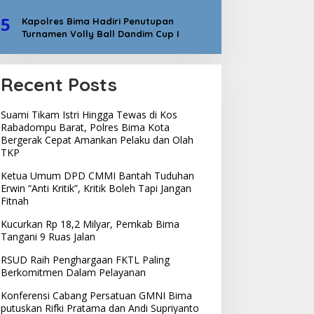
5
Kapolres Bima Hadiri Penutupan
Turnamen Volly Ball Dandim Cup I
Recent Posts
Suami Tikam Istri Hingga Tewas di Kos
Rabadompu Barat, Polres Bima Kota
Bergerak Cepat Amankan Pelaku dan Olah
TKP
Ketua Umum DPD CMMI Bantah Tuduhan
Erwin “Anti Kritik”, Kritik Boleh Tapi Jangan
Fitnah
Kucurkan Rp 18,2 Milyar, Pemkab Bima
Tangani 9 Ruas Jalan
RSUD Raih Penghargaan FKTL Paling
Berkomitmen Dalam Pelayanan
Konferensi Cabang Persatuan GMNI Bima
putuskan Rifki Pratama dan Andi Supriyanto