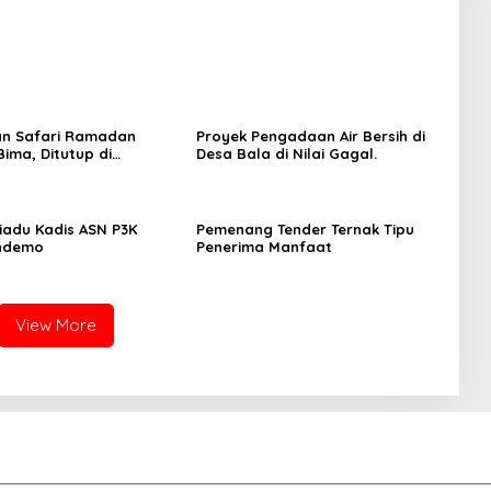
an Safari Ramadan
Proyek Pengadaan Air Bersih di
ima, Ditutup di
Desa Bala di Nilai Gagal.
 dan Sanggar
iadu Kadis ASN P3K
Pemenang Tender Ternak Tipu
endemo
Penerima Manfaat
View More