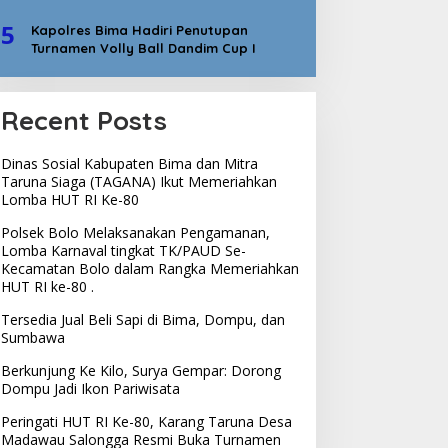
5
Kapolres Bima Hadiri Penutupan
Turnamen Volly Ball Dandim Cup I
Recent Posts
Dinas Sosial Kabupaten Bima dan Mitra
Taruna Siaga (TAGANA) Ikut Memeriahkan
Lomba HUT RI Ke-80
Polsek Bolo Melaksanakan Pengamanan,
Lomba Karnaval tingkat TK/PAUD Se-
Kecamatan Bolo dalam Rangka Memeriahkan
HUT RI ke-80 .
Tersedia Jual Beli Sapi di Bima, Dompu, dan
Sumbawa
Berkunjung Ke Kilo, Surya Gempar: Dorong
Dompu Jadi Ikon Pariwisata
Peringati HUT RI Ke-80, Karang Taruna Desa
Madawau Salongga Resmi Buka Turnamen