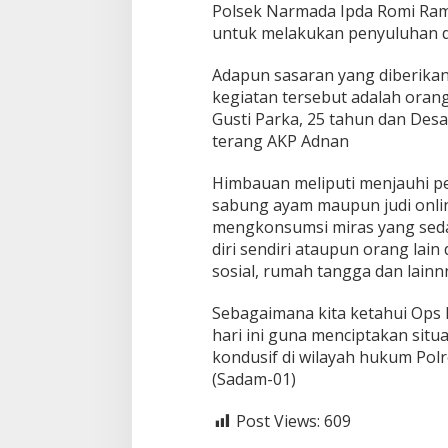
Polsek Narmada Ipda Romi Rama
untuk melakukan penyuluhan d
Adapun sasaran yang diberika
kegiatan tersebut adalah orang
Gusti Parka, 25 tahun dan Desa
terang AKP Adnan
Himbauan meliputi menjauhi perj
sabung ayam maupun judi onlin
mengkonsumsi miras yang sed
diri sendiri ataupun orang la
sosial, rumah tangga dan lainn
Sebagaimana kita ketahui Ops 
hari ini guna menciptakan sit
kondusif di wilayah hukum Pol
(Sadam-01)
Post Views:
609