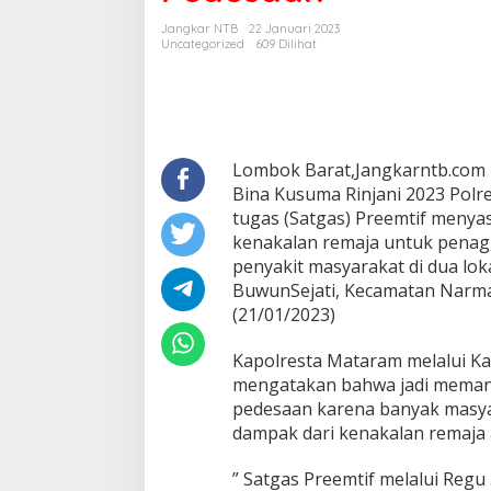
Sasar
Jangkar NTB
22 Januari 2023
Dua
Uncategorized
609 Dilihat
Lokasi
Pedesaan
Lombok Barat,Jangkarntb.com 
Bina Kusuma Rinjani 2023 Polr
tugas (Satgas) Preemtif meny
kenakalan remaja untuk penag
penyakit masyarakat di dua lok
BuwunSejati, Kecamatan Narma
(21/01/2023)
Kapolresta Mataram melalui K
mengatakan bahwa jadi memang
pedesaan karena banyak masy
dampak dari kenakalan remaja 
” Satgas Preemtif melalui Regu