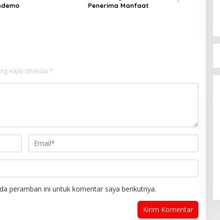
endemo
Penerima Manfaat
Bu
ng wajib ditandai
*
D
Di B
da peramban ini untuk komentar saya berikutnya.