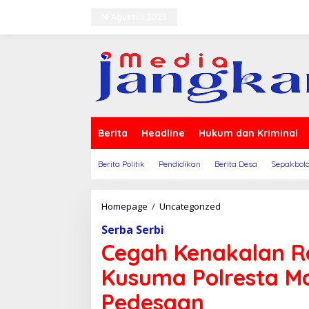
Lewati
ke
14 Agustus 2025
Terms of Service
Indeks B
konten
Berita
Headline
Hukum dan Kriminal
Berita Politik
Pendidikan
Berita Desa
Sepakbol
Cegah
Homepage
/
Uncategorized
Kenakalan
Serba Serbi
Remaja,
Satgas
Cegah Kenakalan R
Ops
Bina
Kusuma Polresta M
Kusuma
Polresta
Pedesaan
Mataram