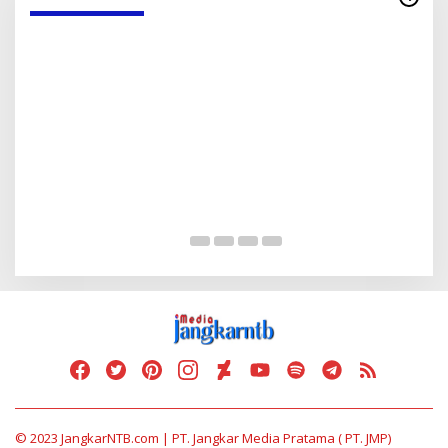
Serap Aspirasi Warga, Duta PAN Reses di
P
Tambe
2
Di Politik
|
13 Mei 2025
Di 
© 2023 JangkarNTB.com | PT. Jangkar Media Pratama ( PT. JMP)