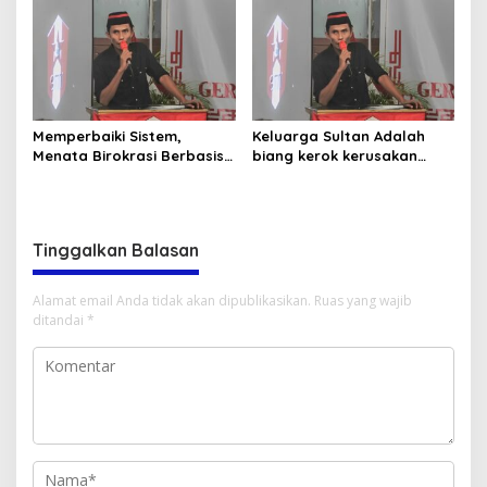
Memperbaiki Sistem,
Keluarga Sultan Adalah
Menata Birokrasi Berbasis
biang kerok kerusakan
Merit Sistem
sistematis di Bima
Tinggalkan Balasan
Alamat email Anda tidak akan dipublikasikan.
Ruas yang wajib
ditandai
*