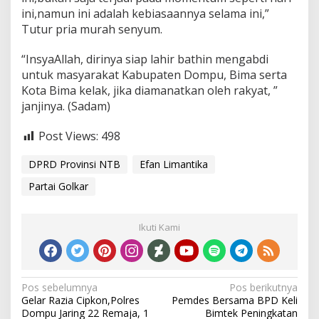
ini,namun ini adalah kebiasaannya selama ini,”
Tutur pria murah senyum.
“InsyaAllah, dirinya siap lahir bathin mengabdi
untuk masyarakat Kabupaten Dompu, Bima serta
Kota Bima kelak, jika diamanatkan oleh rakyat, ”
janjinya. (Sadam)
Post Views:
498
DPRD Provinsi NTB
Efan Limantika
Partai Golkar
Ikuti Kami
Navigasi
Pos sebelumnya
Pos berikutnya
Gelar Razia Cipkon,Polres
Pemdes Bersama BPD Keli
pos
Dompu Jaring 22 Remaja, 1
Bimtek Peningkatan