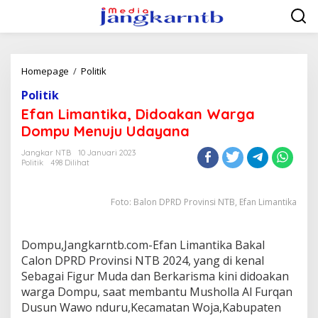
Lewati
ke
konten
Efan
Homepage
/
Politik
Limantika,
Politik
Didoakan
Warga
Efan Limantika, Didoakan Warga
Dompu
Dompu Menuju Udayana
Menuju
Udayana
Jangkar NTB
10 Januari 2023
Politik
498 Dilihat
Foto: Balon DPRD Provinsi NTB, Efan Limantika
Dompu,Jangkarntb.com-Efan Limantika Bakal
Calon DPRD Provinsi NTB 2024, yang di kenal
Sebagai Figur Muda dan Berkarisma kini didoakan
warga Dompu, saat membantu Musholla Al Furqan
Dusun Wawo nduru,Kecamatan Woja,Kabupaten