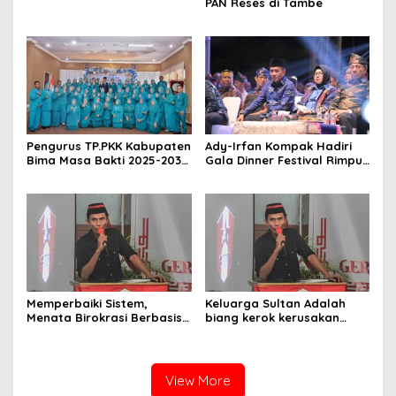
PAN Reses di Tambe
Pengurus TP.PKK Kabupaten
Ady-Irfan Kompak Hadiri
Bima Masa Bakti 2025-2030
Gala Dinner Festival Rimpu
Resmi Dikukuhkan
Mantika
Memperbaiki Sistem,
Keluarga Sultan Adalah
Menata Birokrasi Berbasis
biang kerok kerusakan
Merit Sistem
sistematis di Bima
View More