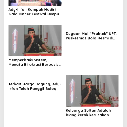
Ady-Irfan Kompak Hadiri
Gala Dinner Festival Rimpu
Mantika
Dugaan Mal “Praktek” UPT.
Puskesmas Bolo Resmi di
Laporkan
Memperbaiki Sistem,
Menata Birokrasi Berbasis
Merit Sistem
Terkait Harga Jagung, Ady-
Irfan Telah Panggil Buloq
Keluarga Sultan Adalah
biang kerok kerusakan
sistematis di Bima