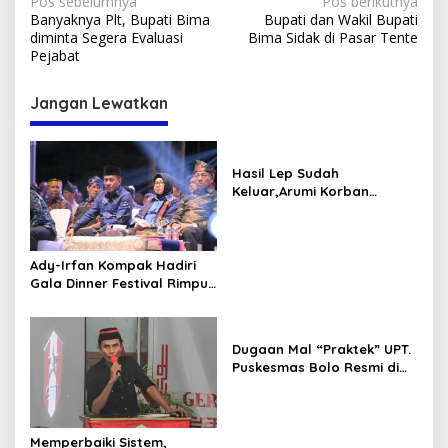
Navigasi
Pos sebelumnya
Pos berikutnya
Banyaknya Plt, Bupati Bima
Bupati dan Wakil Bupati
pos
diminta Segera Evaluasi
Bima Sidak di Pasar Tente
Pejabat
Jangan Lewatkan
Hasil Lep Sudah
Keluar,Arumi Korban
Dugaan MalPraktek
Terancam di Amputasi
Ady-Irfan Kompak Hadiri
Gala Dinner Festival Rimpu
Mantika
Dugaan Mal “Praktek” UPT.
Puskesmas Bolo Resmi di
Laporkan
Memperbaiki Sistem,