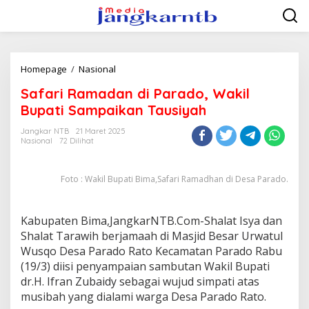
Lewati
ke
konten
Safari
Homepage
/
Nasional
Ramadan
Safari Ramadan di Parado, Wakil
di
Parado,
Bupati Sampaikan Tausiyah
Wakil
Bupati
Jangkar NTB
21 Maret 2025
Nasional
72 Dilihat
Sampaikan
Tausiyah
Foto : Wakil Bupati Bima,Safari Ramadhan di Desa Parado.
Kabupaten Bima,JangkarNTB.Com-Shalat Isya dan
Shalat Tarawih berjamaah di Masjid Besar Urwatul
Wusqo Desa Parado Rato Kecamatan Parado Rabu
(19/3) diisi penyampaian sambutan Wakil Bupati
dr.H. Ifran Zubaidy sebagai wujud simpati atas
musibah yang dialami warga Desa Parado Rato.