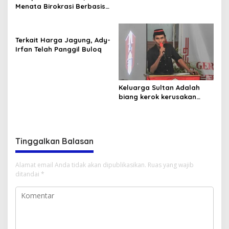
Menata Birokrasi Berbasis
Merit Sistem
Terkait Harga Jagung, Ady-
Irfan Telah Panggil Buloq
Keluarga Sultan Adalah
biang kerok kerusakan
sistematis di Bima
Tinggalkan Balasan
Alamat email Anda tidak akan dipublikasikan.
Ruas yang wajib
ditandai
*