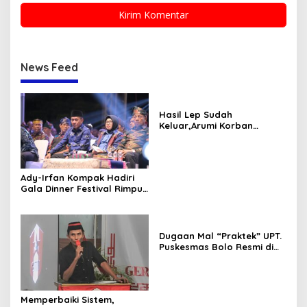
News Feed
Hasil Lep Sudah
Keluar,Arumi Korban
Dugaan MalPraktek
Terancam di Amputasi
Ady-Irfan Kompak Hadiri
Gala Dinner Festival Rimpu
Mantika
Dugaan Mal “Praktek” UPT.
Puskesmas Bolo Resmi di
Laporkan
Memperbaiki Sistem,