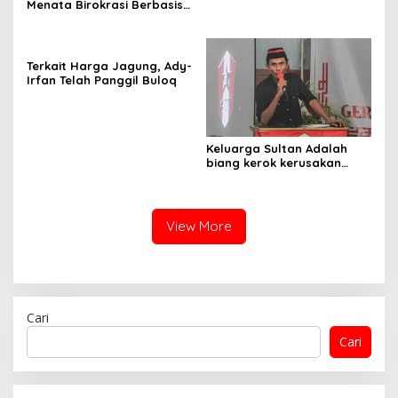
Menata Birokrasi Berbasis
Merit Sistem
Terkait Harga Jagung, Ady-
Irfan Telah Panggil Buloq
Keluarga Sultan Adalah
biang kerok kerusakan
sistematis di Bima
View More
Cari
Cari