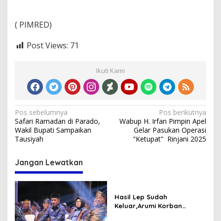
( PIMRED)
Post Views:
71
Ikuti Kami
Navigasi
Pos sebelumnya
Pos berikutnya
Safari Ramadan di Parado,
Wabup H. Irfan Pimpin Apel
pos
Wakil Bupati Sampaikan
Gelar Pasukan Operasi
Tausiyah
“Ketupat” Rinjani 2025
Jangan Lewatkan
Hasil Lep Sudah
Keluar,Arumi Korban
Dugaan MalPraktek