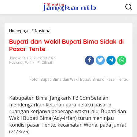
Lewati
ke
konten
Bupati
Homepage
/
Nasional
dan
Bupati dan Wakil Bupati Bima Sidak di
Wakil
Bupati
Pasar Tente
Bima
Sidak
Jangkar NTB
21 Maret 2025
Nasional
,
Politik
71 Dilihat
di
Pasar
Tente
Foto : Bupati Bima dan Wakil Bupati Bima di Pasar Tente.
Kabupaten Bima, JangkarNTB.Com Setelah
mendengarkan keluhan para pelaku pasar di
ruangan kerjanya beberapa waktu lalu, Bupati dan
Wakil Bupati Bima (Ady-Irfan) turun meninjau
kondisi pasar Tente, kecamatan Woha, pada jum’at
(21/3/25).