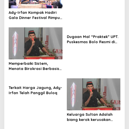
Terancam di Amputasi
Ady-Irfan Kompak Hadiri
Gala Dinner Festival Rimpu
Mantika
Dugaan Mal “Praktek” UPT.
Puskesmas Bolo Resmi di
Laporkan
Memperbaiki Sistem,
Menata Birokrasi Berbasis
Merit Sistem
Terkait Harga Jagung, Ady-
Irfan Telah Panggil Buloq
Keluarga Sultan Adalah
biang kerok kerusakan
sistematis di Bima