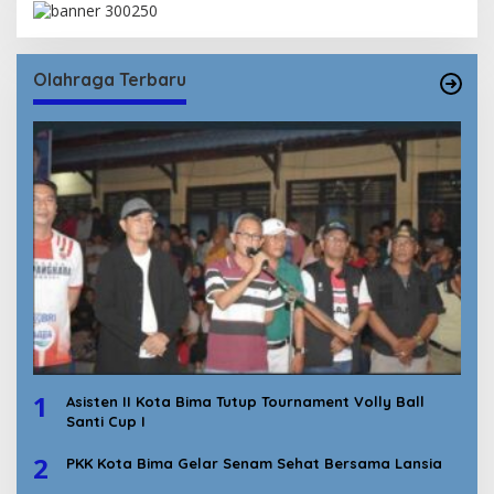
Olahraga Terbaru
1
Asisten II Kota Bima Tutup Tournament Volly Ball
Santi Cup I
2
PKK Kota Bima Gelar Senam Sehat Bersama Lansia