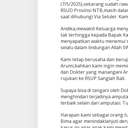
(7/5/2025),sekarang sudah raw
RSUD Provinsi NTB,masih dalam
saat dihubungi Via Seluler. Kam
Andika,mewakili Keluarga men
tak terhingga kepada Bapak K
menyapatkan waktu menemui s
selalu dalam lindungan Allah 
Kami tetap berusaha dan beru
Arumi,bahkan kami ingin memi
dan Dokter yang manangani Ar
rujukan ke RSUP Sanglah Bali.
Supaya bisa di tangani oleh Do
menghindari terjadinya amput
terbaik selain dari amputasi. T
Harapan kami sebagai orang t
Bima agar menindaklanjuti de
kasus ini,agar anak kami menda