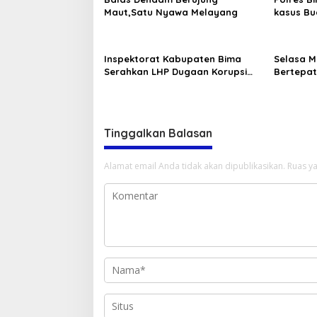
Maut,Satu Nyawa Melayang
kasus Bu
Dir Resna
Langka d
Inspektorat Kabupaten Bima
Selasa M
Serahkan LHP Dugaan Korupsi
Bertepat
KUR Pada PT. Bank Syariah
Kebangki
Indonesia Tbk. KC Bima Soetta 2
2025
Kepada Kejaksaan Negeri Bima
Tinggalkan Balasan
Alamat email Anda tidak akan dipublikasikan.
Ruas ya