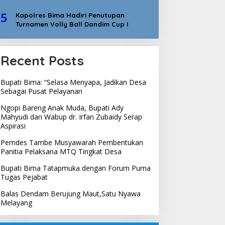
5
Kapolres Bima Hadiri Penutupan
Turnamen Volly Ball Dandim Cup I
Recent Posts
Bupati Bima: “Selasa Menyapa, Jadikan Desa
Sebagai Pusat Pelayanan
Ngopi Bareng Anak Muda, Bupati Ady
Mahyudi dan Wabup dr. Irfan Zubaidy Serap
Aspirasi
Pemdes Tambe Musyawarah Pembentukan
Panitia Pelaksana MTQ Tingkat Desa
Bupati Bima Tatapmuka dengan Forum Purna
Tugas Pejabat
Balas Dendam Berujung Maut,Satu Nyawa
Melayang