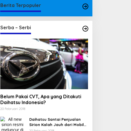
Berita Terpopuler
Serba – Serbi
Belum Pakai CVT, Apa yang Ditakuti
Daihatsu Indonesia?
20 Februari 2018
Daihatsu Santai Penjualan
Sirion Kalah Jauh dari Mobil
LCGC
20 Februari 2018