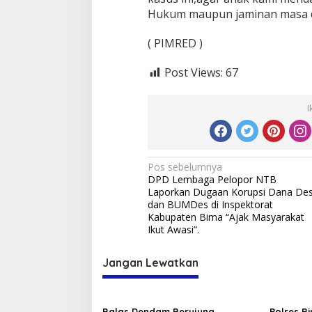
Hukum maupun jaminan masa d
( PIMRED )
Post Views:
67
I
Navigasi
Pos sebelumnya
DPD Lembaga Pelopor NTB
pos
Laporkan Dugaan Korupsi Dana De
dan BUMDes di Inspektorat
Kabupaten Bima “Ajak Masyarakat
Ikut Awasi”.
Jangan Lewatkan
Balas Dendam Berujung
Polres B