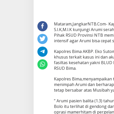
Serahkan
Bantuan".
Mataram,JangkarNTB.Com- Kap
S.I.K,M.I.K kunjungi Arumi se
Pihak RSUD Provinsi NTB memb
intensif agar Arumi bisa cepat 
Kapolres Bima AKBP. Eko Sutom
khusus terkait kasus ini dan a
fasiltas kesehatan yakni BLU
RSUD Bima.
Kapolres Bima,menyampaikan t
menimpah Arumi dan berharap 
tetap bersabar atas Musibah y
” Arumi pasien balita (1.3) ta
Bolo itu terlihat di gendong d
oprasi mamerhitam di pergela