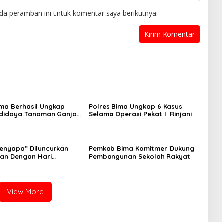
da peramban ini untuk komentar saya berikutnya.
ima Berhasil Ungkap
Polres Bima Ungkap 6 Kasus
didaya Tanaman Ganja,
Selama Operasi Pekat II Rinjani
rkoba Polda NTB : Ini
an Kita Apresiasi
enyapa” Diluncurkan
Pemkab Bima Komitmen Dukung
an Dengan Hari
Pembangunan Sekolah Rakyat
tan Nasional 20 Mei
View More