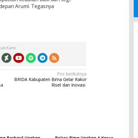
epan Arumi. Tegasnya
kuti Kami
Pos berikutnya
BRIDA Kabupaten Bima Gelar Rakor
sa
Riset dan Inovasi
ima Berhasil Ungkap
Polres Bima Ungkap 6 Kasus