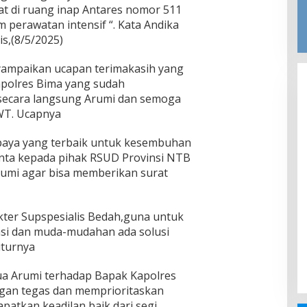
at di ruang inap Antares nomor 511
 perawatan intensif “. Kata Andika
is,(8/5/2025)
yampaikan ucapan terimakasih yang
apolres Bima yang sudah
ecara langsung Arumi dan semoga
SWT. Ucapnya
paya yang terbaik untuk kesembuhan
nta kepada pihak RSUD Provinsi NTB
umi agar bisa memberikan surat
kter Supspesialis Bedah,guna untuk
asi dan muda-mudahan ada solusi
uturnya
ua Arumi terhadap Bapak Kapolres
ngan tegas dan memprioritaskan
patkan keadilan baik dari segi