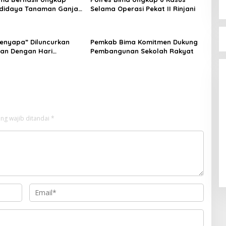
didaya Tanaman Ganja,
Selama Operasi Pekat II Rinjani
rkoba Polda NTB : Ini
an Kita Apresiasi
enyapa” Diluncurkan
Pemkab Bima Komitmen Dukung
an Dengan Hari
Pembangunan Sekolah Rakyat
tan Nasional 20 Mei
ng wajib ditandai
*
Serap Aspirasi
Reses di Tambe
Di Politik
|
13 Mei 202