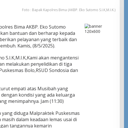
Foto : Bapak Kapolres Bima (AKBP. Eko Sutomo S.I.K,M.I.K.)
olres Bima AKBP. Eko Sutomo
rahkan bantuan dan berharap kepada
erikan pelayanan yang terbaik dan
sembuh. Kamis, (8/5/2025).
o S.I.K,M.I.K,Kami akan mengantensi
kan melakukan penyelidikan di tiga
D Puskesmas Bolo,RSUD Sondosia dan
urut empati atas Musibah yang
dengan kondisi yang ada keluarga
ang menimpahnya. Jam (11:30)
hun yang diduga Malpraktek Puskesmas
an masih dalam keadaan lemas usai di
ngan tangannya kemarin