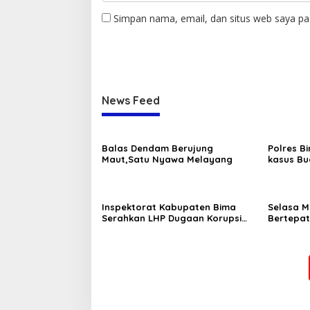
Simpan nama, email, dan situs web saya pa
News Feed
Balas Dendam Berujung
Polres B
Maut,Satu Nyawa Melayang
kasus Bu
Dir Resna
Langka d
Inspektorat Kabupaten Bima
Selasa M
Serahkan LHP Dugaan Korupsi
Bertepat
KUR Pada PT. Bank Syariah
Kebangki
Indonesia Tbk. KC Bima Soetta 2
2025
Kepada Kejaksaan Negeri Bima