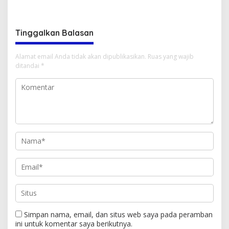
Pembersihan TPU Desa
Sembako.”
Kananga
Tinggalkan Balasan
Alamat email Anda tidak akan dipublikasikan.
Ruas yang wajib
ditandai
*
Simpan nama, email, dan situs web saya pada peramban
ini untuk komentar saya berikutnya.