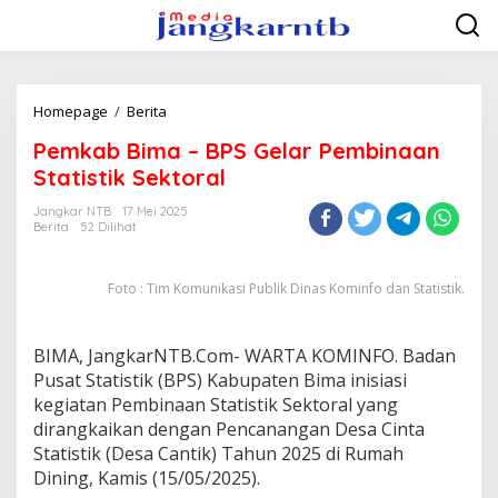
Lewati
ke
konten
Pemkab
Homepage
/
Berita
Bima
Pemkab Bima – BPS Gelar Pembinaan
-
BPS
Statistik Sektoral
Gelar
Pembinaan
Jangkar NTB
17 Mei 2025
Berita
52 Dilihat
Statistik
Sektoral
Foto : Tim Komunikasi Publik Dinas Kominfo dan Statistik.
BIMA, JangkarNTB.Com- WARTA KOMINFO. Badan
Pusat Statistik (BPS) Kabupaten Bima inisiasi
kegiatan Pembinaan Statistik Sektoral yang
dirangkaikan dengan Pencanangan Desa Cinta
Statistik (Desa Cantik) Tahun 2025 di Rumah
Dining, Kamis (15/05/2025).