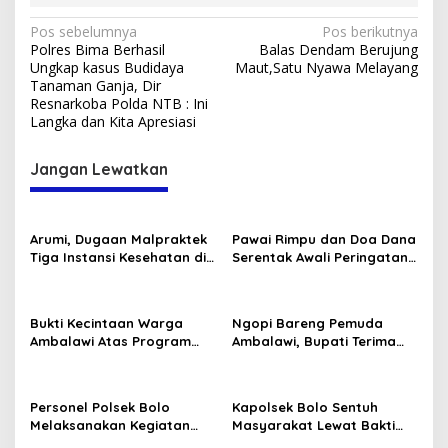
Navigasi
Pos sebelumnya
Pos berikutnya
Polres Bima Berhasil
Balas Dendam Berujung
pos
Ungkap kasus Budidaya
Maut,Satu Nyawa Melayang
Tanaman Ganja, Dir
Resnarkoba Polda NTB : Ini
Langka dan Kita Apresiasi
Jangan Lewatkan
Arumi, Dugaan Malpraktek
Pawai Rimpu dan Doa Dana
Tiga Instansi Kesehatan di
Serentak Awali Peringatan
Bima, Menjalini Oprasi
Hari Jadi Bima 2025
Pencangko Kulit (Skin
Graft) di RSUD Provinsi NTB
Bukti Kecintaan Warga
Ngopi Bareng Pemuda
Ambalawi Atas Program
Ambalawi, Bupati Terima
Selasa Menyapa disambut
Aspirasi Pemuda Dibarengi
Dengan Tari Tradisional
Kadis Dikbudpora Siap
Fasilitasi Data R2 dan R3
Personel Polsek Bolo
Kapolsek Bolo Sentuh
Melaksanakan Kegiatan
Masyarakat Lewat Bakti
Bakti Sosial Religi
Sosial Religi “Pembagian