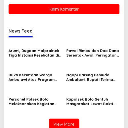
News Feed
Arumi, Dugaan Malpraktek
Pawai Rimpu dan Doa Dana
Tiga Instansi Kesehatan di
Serentak Awali Peringatan
Bima, Menjalini Oprasi
Hari Jadi Bima 2025
Pencangko Kulit (Skin
Graft) di RSUD Provinsi NTB
Bukti Kecintaan Warga
Ngopi Bareng Pemuda
Ambalawi Atas Program
Ambalawi, Bupati Terima
Selasa Menyapa disambut
Aspirasi Pemuda Dibarengi
Dengan Tari Tradisional
Kadis Dikbudpora Siap
Fasilitasi Data R2 dan R3
Personel Polsek Bolo
Kapolsek Bolo Sentuh
Melaksanakan Kegiatan
Masyarakat Lewat Bakti
Bakti Sosial Religi
Sosial Religi “Pembagian
Pembersihan TPU Desa
Sembako.”
Kananga
View More