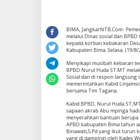
Desa
Woro
BIMA, JangkarNTB.Com- Pemer
melalui Dinas sosial dan BPB
kepada korban kebakaran Des
Kabupaten Bima. Selasa, (19/8/2
Menyikapi musibah kebaran ter
BPBD Nurul Huda ST.MT melaku
Sosial dan di respon langsung 
memerintahkan Kabid Linjamso
bersama Tim Tagana.
Kabid BPBD, Nurul Huda ST,MT
sapaan akrab Abu mpinga hadir
menyerahkan bantuan berupa l
APBD kabupaten Bima tahun a
Binawati,S.Pd yang ikut turun
yang di dampingi oleh Kades Wo