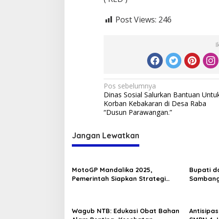
Post Views:
246
I
Navigasi
Pos sebelumnya
Dinas Sosial Salurkan Bantuan Untu
pos
Korban Kebakaran di Desa Raba
“Dusun Parawangan.”
Jangan Lewatkan
MotoGP Mandalika 2025,
Bupati d
Pemerintah Siapkan Strategi
Sambang
Sosial dan Ekonomi untuk
di PKM B
Masyarakat
Wagub NTB: Edukasi Obat Bahan
Antisipa