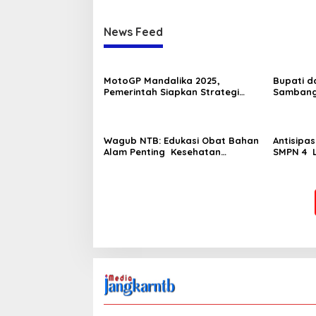
News Feed
MotoGP Mandalika 2025,
Bupati d
Pemerintah Siapkan Strategi
Sambang
Sosial dan Ekonomi untuk
di PKM B
Masyarakat
Wagub NTB: Edukasi Obat Bahan
Antisipa
Alam Penting Kesehatan
SMPN 4 
Masyarakat