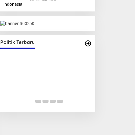
SK Sekretaris
25
Politik Terbaru
Serap Aspirasi Warga, Duta PAN
Reses di Tambe
Di Politik
|
13 Mei 2025