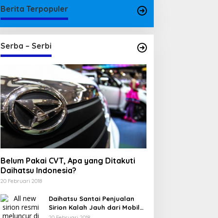
Berita Terpopuler
Serba – Serbi
Belum Pakai CVT, Apa yang Ditakuti
Daihatsu Indonesia?
20 Februari 2018
Daihatsu Santai Penjualan
Sirion Kalah Jauh dari Mobil
LCGC
20 Februari 2018