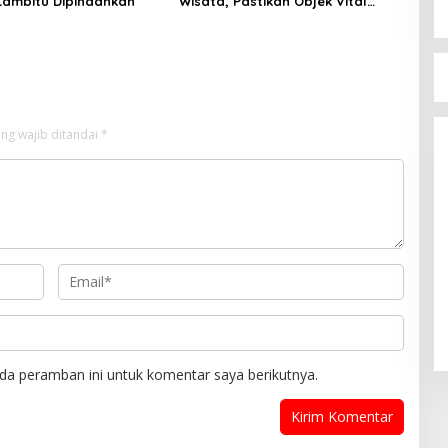
Lambitu Dipindahkan
Wisata, Pastikan Objek Vital
Aman dan Kondusif
Bupati Bima Terima 
DPW PAN NTB
ng wajib ditandai
*
Di Berita, Politik
|
17 Juli 20
da peramban ini untuk komentar saya berikutnya.