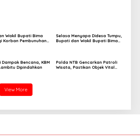
an Wakil Bupati Bima
Selasa Menyapa Didesa Tumpu,
i Korban Pembunuhan
Bupati dan Wakil Bupati Bima
olo
Serap Aspirasi Masyarakat
si Dampak Bencana, KBM
Polda NTB Gencarkan Patroli
Lambitu Dipindahkan
Wisata, Pastikan Objek Vital
Aman dan Kondusif
View More