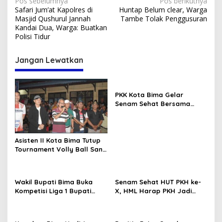
Navigasi
Pos sebelumnya
Pos berikutnya
Safari Jum’at Kapolres di
Huntap Belum clear, Warga
pos
Masjid Qushurul Jannah
Tambe Tolak Penggusuran
Kandai Dua, Warga: Buatkan
Polisi Tidur
Jangan Lewatkan
PKK Kota Bima Gelar
Senam Sehat Bersama
Lansia
Asisten II Kota Bima Tutup
Tournament Volly Ball Santi
Cup I
Wakil Bupati Bima Buka
Senam Sehat HUT PKH ke-
Kompetisi Liga 1 Bupati
X, HML Harap PKH Jadi
Bima ASKAB PSSI.
Cahaya Bagi Keluarga