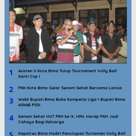
1
Asisten II Kota Bima Tutup Tournament Volly Ball
Santi Cup I
2
PKK Kota Bima Gelar Senam Sehat Bersama Lansia
3
Wakil Bupati Bima Buka Kompetisi Liga 1 Bupati Bima
ASKAB PSSI.
4
Senam Sehat HUT PKH ke-X, HML Harap PKH Jadi
Cahaya Bagi Keluarga
5
Kapolres Bima Hadiri Penutupan Turnamen Volly Ball