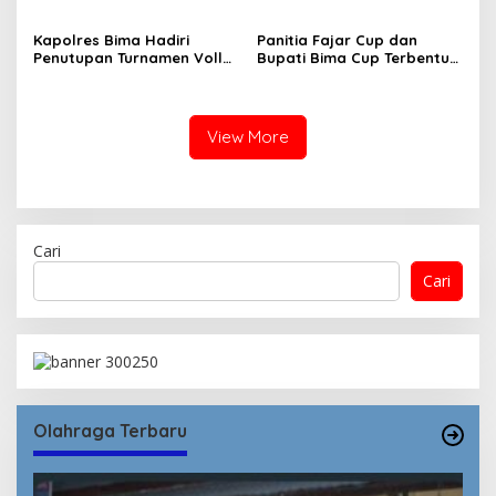
Kapolres Bima Hadiri
Panitia Fajar Cup dan
Penutupan Turnamen Volly
Bupati Bima Cup Terbentuk,
Ball Dandim Cup I
PS Fajar Serahkan Piala ke
Pemdes
View More
Cari
Cari
Olahraga Terbaru