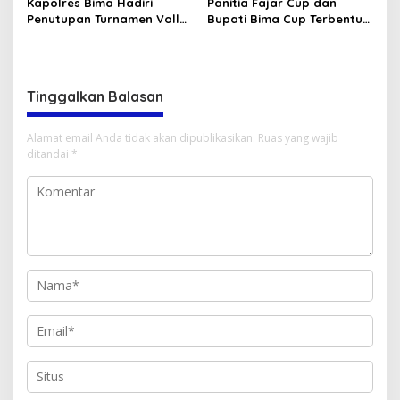
Kapolres Bima Hadiri
Panitia Fajar Cup dan
Penutupan Turnamen Volly
Bupati Bima Cup Terbentuk,
Ball Dandim Cup I
PS Fajar Serahkan Piala ke
Pemdes
Tinggalkan Balasan
Alamat email Anda tidak akan dipublikasikan.
Ruas yang wajib
ditandai
*