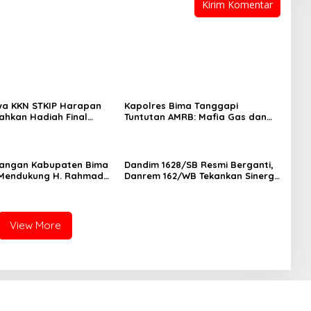
wa KKN STKIP Harapan
Kapolres Bima Tanggapi
ahkan Hadiah Final
Tuntutan AMRB: Mafia Gas dan
pak Bola Mini di Desa
Kasus Arumi Jadi Perhatian
ra
Serius
uangan Kabupaten Bima
Dandim 1628/SB Resmi Berganti, ​
 Mendukung H. Rahmad
Danrem 162/WB Tekankan Sinergi
Pimpin DPD PDIP NTB
Humanis
View More