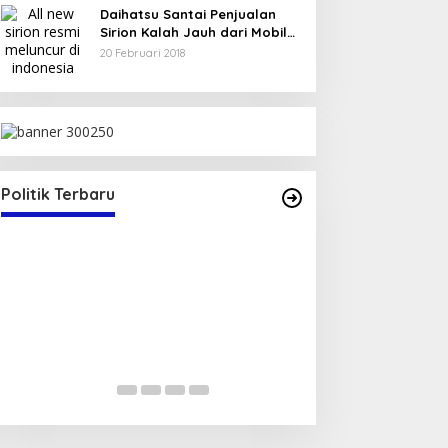
Daihatsu Santai Penjualan
Sirion Kalah Jauh dari Mobil
LCGC
20 Februari 2018
 Bima Terima SK Sekretaris
PAN NTB
Politik
|
17 Juli 2025
Politik Terbaru
Serap Aspirasi Warga, D
Reses di Tambe
Di Politik
|
13 Mei 2025