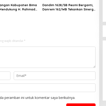
uangan Kabupaten Bima
Dandim 1628/SB Resmi Berganti, ​
 Mendukung H. Rahmad
Danrem 162/WB Tekankan Sinergi
Pimpin DPD PDIP NTB
Humanis
Bupati
DPW 
ng wajib ditandai
*
Di Berita, 
da peramban ini untuk komentar saya berikutnya.