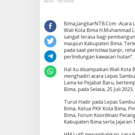
Berita
705 Dilihat
Sangat
Terasa
Bagi
Pembangunan
Bima,JangkarNTB.Com -Acara L
Wali Kota Bima H.Muhammad Lu
sangat terasa bagi pembangun
maupun Kabupaten Bima. Terleb
pada saat peristiwa banjir, re
perlindungan kawasan hutan”.
Hal itu disampaikan Wali Kota 
menghadiri acara Lepas Sambut
Lama ke Pejabat Baru, bertemp
Bima, pada Selasa, 25 Juli 2023.
Turut Hadir pada Lepas Sambu
Bima, Ketua PKK Kota Bima, P
Bima, Forum Koordinasi Peran
Kabupaten Bima serta Jajaran 
HM Lutfi menambahkan, rasa 