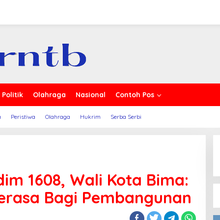
 Berita
Politik
Olahraga
Nasional
Contoh Pos
a
Peristiwa
Olahraga
Hukrim
Serba Serbi
m 1608, Wali Kota Bima:
Terasa Bagi Pembangunan