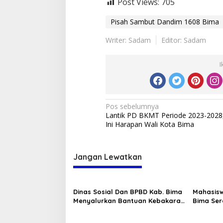
Post Views:
705
Pisah Sambut Dandim 1608 Bima
Writer: Sadam
Editor: Sadam
I
Navigasi
Pos sebelumnya
Lantik PD BKMT Periode 2023-2028
pos
Ini Harapan Wali Kota Bima
Jangan Lewatkan
Dinas Sosial Dan BPBD Kab. Bima
Mahasis
Menyalurkan Bantuan Kebakaran
Bima Ser
Didesa Laju Kec. Langgudu
Lomba Se
Nontote