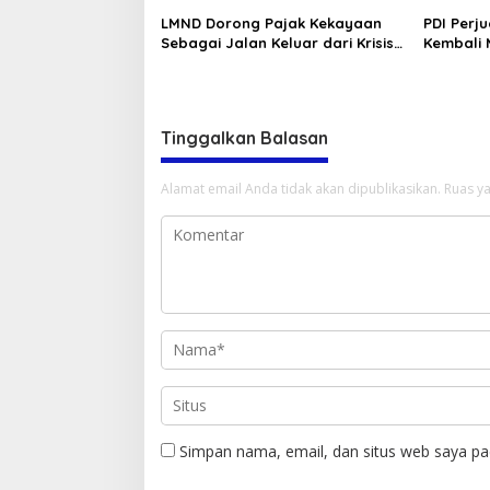
LMND Dorong Pajak Kekayaan
PDI Perj
Sebagai Jalan Keluar dari Krisis
Kembali
Nasional
Hidayat 
Tinggalkan Balasan
Alamat email Anda tidak akan dipublikasikan.
Ruas ya
Simpan nama, email, dan situs web saya pa