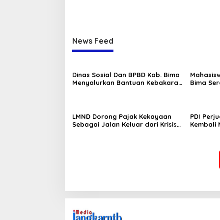
News Feed
Dinas Sosial Dan BPBD Kab. Bima
Mahasis
Menyalurkan Bantuan Kebakaran
Bima Ser
Didesa Laju Kec. Langgudu
Lomba Se
Nontote
LMND Dorong Pajak Kekayaan
PDI Perj
Sebagai Jalan Keluar dari Krisis
Kembali
Nasional
Hidayat 