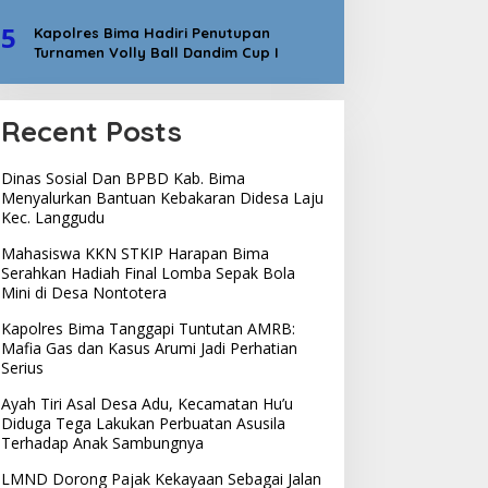
5
Kapolres Bima Hadiri Penutupan
Turnamen Volly Ball Dandim Cup I
Recent Posts
Dinas Sosial Dan BPBD Kab. Bima
Menyalurkan Bantuan Kebakaran Didesa Laju
Kec. Langgudu
Mahasiswa KKN STKIP Harapan Bima
Serahkan Hadiah Final Lomba Sepak Bola
Mini di Desa Nontotera
Kapolres Bima Tanggapi Tuntutan AMRB:
Mafia Gas dan Kasus Arumi Jadi Perhatian
Serius
Ayah Tiri Asal Desa Adu, Kecamatan Hu’u
Diduga Tega Lakukan Perbuatan Asusila
Terhadap Anak Sambungnya
LMND Dorong Pajak Kekayaan Sebagai Jalan