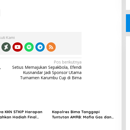
kuti Kami
Pos berikutnya
,
Setius Memajukan Sepakbola, Efendi
Kusnandar Jadi Sponsor Utama
Turnamen Karumbu Cup di Bima
wa KKN STKIP Harapan
Kapolres Bima Tanggapi
ahkan Hadiah Final
Tuntutan AMRB: Mafia Gas dan
pak Bola Mini di Desa
Kasus Arumi Jadi Perhatian
ra
Serius