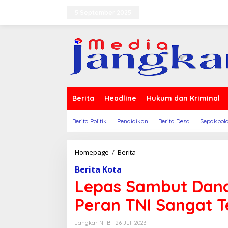
Lewati
ke
5 September 2025
Terms of Service
Indeks
konten
Berita
Headline
Hukum dan Kriminal
Berita Politik
Pendidikan
Berita Desa
Sepakbol
Lepas
Homepage
/
Berita
Sambut
Berita Kota
Dandim
1608,
Lepas Sambut Dandi
Wali
Kota
Peran TNI Sangat 
Bima:
Peran
Jangkar NTB
26 Juli 2023
TNI