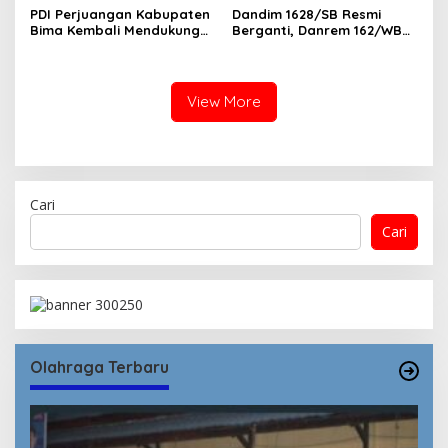
PDI Perjuangan Kabupaten
Dandim 1628/SB Resmi
Bima Kembali Mendukung
Berganti, ​Danrem 162/WB
H. Rahmad Hidayat Pimpin
Tekankan Sinergi Humanis
DPD PDIP NTB
View More
Cari
Cari
Olahraga Terbaru