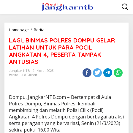
Lewati
ke
konten
LAGI,
Homepage
/
Berita
BINMAS
LAGI, BINMAS POLRES DOMPU GELAR
POLRES
DOMPU
LATIHAN UNTUK PARA POCIL
GELAR
ANGKATAN 4, PESERTA TAMPAK
LATIHAN
ANTUSIAS
UNTUK
PARA
Jangkar NTB
21 Maret 2023
POCIL
Berita
418 Dilihat
ANGKATAN
4,
PESERTA
TAMPAK
Dompu, JangkarNTB.com – Bertempat di Aula
ANTUSIAS
Polres Dompu, Binmas Polres, kembali
membimbing dan melatih Polisi Cilik (Pocil)
Angkatan 4 Polres Dompu dengan berbagai atraksi
serta peragaan yang bervariasi, Senin (21/3/2023)
sekira pukul 16.00 Wita.