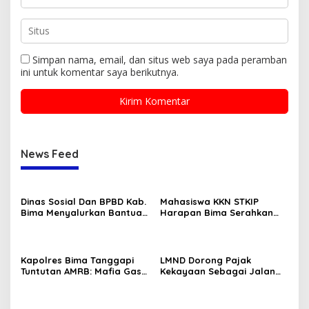
Simpan nama, email, dan situs web saya pada peramban
ini untuk komentar saya berikutnya.
News Feed
Dinas Sosial Dan BPBD Kab.
Mahasiswa KKN STKIP
Bima Menyalurkan Bantuan
Harapan Bima Serahkan
Kebakaran Didesa Laju Kec.
Hadiah Final Lomba Sepak
Langgudu
Bola Mini di Desa
Nontotera
Kapolres Bima Tanggapi
LMND Dorong Pajak
Tuntutan AMRB: Mafia Gas
Kekayaan Sebagai Jalan
dan Kasus Arumi Jadi
Keluar dari Krisis Nasional
Perhatian Serius