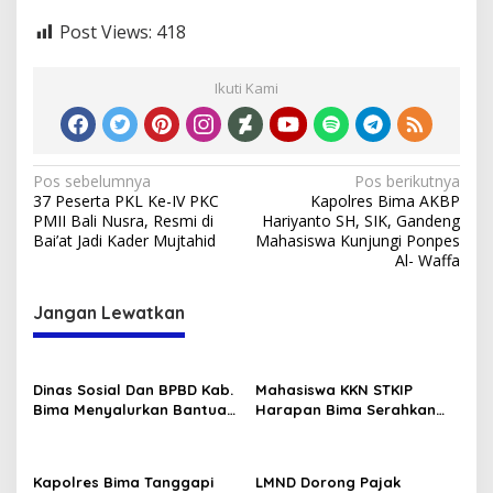
Post Views:
418
Ikuti Kami
Navigasi
Pos sebelumnya
Pos berikutnya
37 Peserta PKL Ke-IV PKC
Kapolres Bima AKBP
pos
PMII Bali Nusra, Resmi di
Hariyanto SH, SIK, Gandeng
Bai’at Jadi Kader Mujtahid
Mahasiswa Kunjungi Ponpes
Al- Waffa
Jangan Lewatkan
Dinas Sosial Dan BPBD Kab.
Mahasiswa KKN STKIP
Bima Menyalurkan Bantuan
Harapan Bima Serahkan
Kebakaran Didesa Laju Kec.
Hadiah Final Lomba Sepak
Langgudu
Bola Mini di Desa
Nontotera
Kapolres Bima Tanggapi
LMND Dorong Pajak