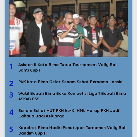
1
Asisten II Kota Bima Tutup Tournament Volly Ball
Santi Cup I
2
PKK Kota Bima Gelar Senam Sehat Bersama Lansia
3
Wakil Bupati Bima Buka Kompetisi Liga 1 Bupati Bima
ASKAB PSSI.
4
Senam Sehat HUT PKH ke-X, HML Harap PKH Jadi
Cahaya Bagi Keluarga
5
Kapolres Bima Hadiri Penutupan Turnamen Volly Ball
Dandim Cup I