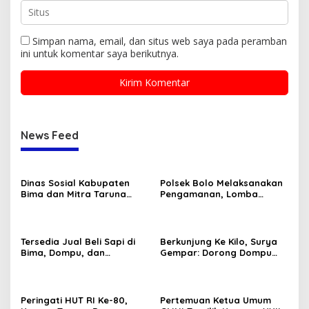
Simpan nama, email, dan situs web saya pada peramban
ini untuk komentar saya berikutnya.
News Feed
Dinas Sosial Kabupaten
Polsek Bolo Melaksanakan
Bima dan Mitra Taruna
Pengamanan, Lomba
Siaga (TAGANA) Ikut
Karnaval tingkat TK/PAUD
Memeriahkan Lomba HUT
Se-Kecamatan Bolo dalam
RI Ke-80
Rangka Memeriahkan HUT
RI ke-80 .
Tersedia Jual Beli Sapi di
Berkunjung Ke Kilo, Surya
Bima, Dompu, dan
Gempar: Dorong Dompu
Sumbawa
Jadi Ikon Pariwisata
Peringati HUT RI Ke-80,
Pertemuan Ketua Umum