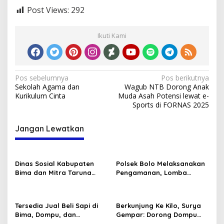
Post Views:
292
Ikuti Kami
Navigasi
Pos sebelumnya
Pos berikutnya
Sekolah Agama dan
Wagub NTB Dorong Anak
pos
Kurikulum Cinta
Muda Asah Potensi lewat e-
Sports di FORNAS 2025
Jangan Lewatkan
Dinas Sosial Kabupaten
Polsek Bolo Melaksanakan
Bima dan Mitra Taruna
Pengamanan, Lomba
Siaga (TAGANA) Ikut
Karnaval tingkat TK/PAUD
Memeriahkan Lomba HUT
Se-Kecamatan Bolo dalam
RI Ke-80
Rangka Memeriahkan HUT
Tersedia Jual Beli Sapi di
Berkunjung Ke Kilo, Surya
RI ke-80 .
Bima, Dompu, dan
Gempar: Dorong Dompu
Sumbawa
Jadi Ikon Pariwisata