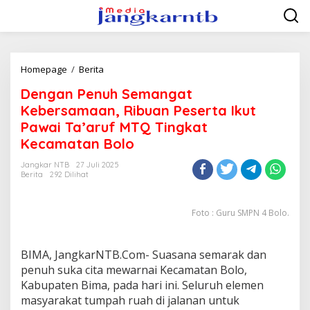
Lewati
ke
konten
Dengan
Homepage
/
Berita
Penuh
Dengan Penuh Semangat
Semangat
Kebersamaan,
Kebersamaan, Ribuan Peserta Ikut
Ribuan
Pawai Ta’aruf MTQ Tingkat
Peserta
Kecamatan Bolo
Ikut
Pawai
Jangkar NTB
27 Juli 2025
Ta'aruf
Berita
292 Dilihat
MTQ
Tingkat
Kecamatan
Foto : Guru SMPN 4 Bolo.
Bolo
BIMA, JangkarNTB.Com- Suasana semarak dan
penuh suka cita mewarnai Kecamatan Bolo,
Kabupaten Bima, pada hari ini. Seluruh elemen
masyarakat tumpah ruah di jalanan untuk