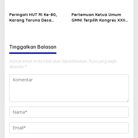
Peringati HUT RI Ke-80,
Pertemuan Ketua Umum
Karang Taruna Desa
GMNI Terpilih Kongres XXII
Madawau Salongga Resmi
Bandung dengan Kubu DPP
Buka Turnamen
GMNI Arjuna–Dendy:
Menyulam Kembali Benang
Persatuan
Tinggalkan Balasan
Alamat email Anda tidak akan dipublikasikan.
Ruas yang wajib
ditandai
*