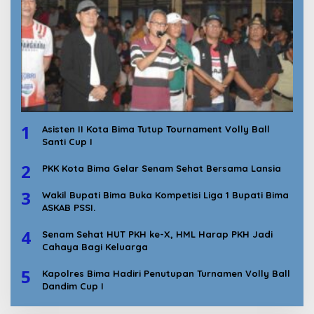
1
Asisten II Kota Bima Tutup Tournament Volly Ball
Santi Cup I
2
PKK Kota Bima Gelar Senam Sehat Bersama Lansia
3
Wakil Bupati Bima Buka Kompetisi Liga 1 Bupati Bima
ASKAB PSSI.
4
Senam Sehat HUT PKH ke-X, HML Harap PKH Jadi
Cahaya Bagi Keluarga
5
Kapolres Bima Hadiri Penutupan Turnamen Volly Ball
Dandim Cup I