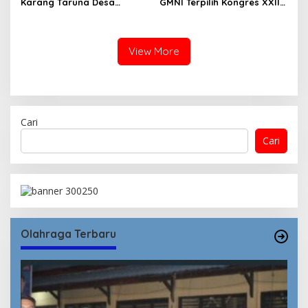
Karang Taruna Desa
GMNI Terpilih Kongres XXII
Madawau Salongga Resmi
Bandung dengan Kubu DPP
Buka Turnamen
GMNI Arjuna–Dendy:
Menyulam Kembali Benang
Persatuan
View More
Cari
Cari
Olahraga Terbaru