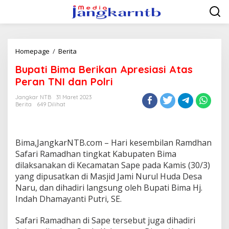
Lewati
ke
konten
Bupati
Homepage
/
Berita
Bima
Bupati Bima Berikan Apresiasi Atas
Berikan
Apresiasi
Peran TNI dan Polri
Atas
Peran
Jangkar NTB
31 Maret 2023
Berita
649 Dilihat
TNI
dan
Polri
Bima,JangkarNTB.com – Hari kesembilan Ramdhan
Safari Ramadhan tingkat Kabupaten Bima
dilaksanakan di Kecamatan Sape pada Kamis (30/3)
yang dipusatkan di Masjid Jami Nurul Huda Desa
Naru, dan dihadiri langsung oleh Bupati Bima Hj.
Indah Dhamayanti Putri, SE.
Safari Ramadhan di Sape tersebut juga dihadiri