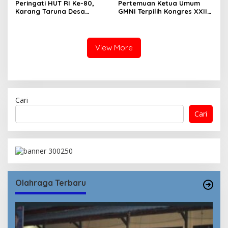
Peringati HUT RI Ke-80,
Pertemuan Ketua Umum
Karang Taruna Desa
GMNI Terpilih Kongres XXII
Madawau Salongga Resmi
Bandung dengan Kubu DPP
Buka Turnamen
GMNI Arjuna–Dendy:
Menyulam Kembali Benang
Persatuan
View More
Cari
Cari
Olahraga Terbaru