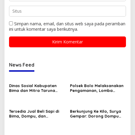
Simpan nama, email, dan situs web saya pada peramban
ini untuk komentar saya berikutnya.
News Feed
Dinas Sosial Kabupaten
Polsek Bolo Melaksanakan
Bima dan Mitra Taruna
Pengamanan, Lomba
Siaga (TAGANA) Ikut
Karnaval tingkat TK/PAUD
Memeriahkan Lomba HUT
Se-Kecamatan Bolo dalam
RI Ke-80
Rangka Memeriahkan HUT
RI ke-80 .
Tersedia Jual Beli Sapi di
Berkunjung Ke Kilo, Surya
Bima, Dompu, dan
Gempar: Dorong Dompu
Sumbawa
Jadi Ikon Pariwisata