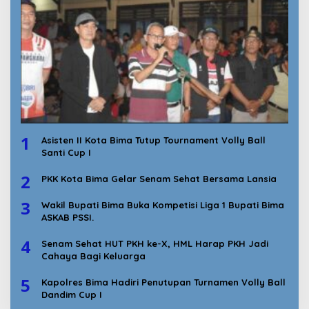
1
Asisten II Kota Bima Tutup Tournament Volly Ball
Santi Cup I
2
PKK Kota Bima Gelar Senam Sehat Bersama Lansia
3
Wakil Bupati Bima Buka Kompetisi Liga 1 Bupati Bima
ASKAB PSSI.
4
Senam Sehat HUT PKH ke-X, HML Harap PKH Jadi
Cahaya Bagi Keluarga
5
Kapolres Bima Hadiri Penutupan Turnamen Volly Ball
Dandim Cup I