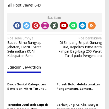
Post Views:
649
Ikuti Kami
Navigasi
Pos sebelumnya
Pos berikutnya
Bupati Bima Rangkap
Di Simpang Empat Gunung
pos
Jabatan, LMND Minta
Dua, Kapolres Bima Kota
Selamatkan KONI
Pimpin Bagi-bagi 200 Paket
Kabupaten Bima
Takjil pada Pengendara
Jangan Lewatkan
Dinas Sosial Kabupaten
Polsek Bolo Melaksanakan
Bima dan Mitra Taruna
Pengamanan, Lomba
Siaga (TAGANA) Ikut
Karnaval tingkat TK/PAUD
Memeriahkan Lomba HUT
Se-Kecamatan Bolo dalam
RI Ke-80
Rangka Memeriahkan HUT
Tersedia Jual Beli Sapi di
Berkunjung Ke Kilo, Surya
RI ke-80 .
Bima, Dompu, dan
Gempar: Dorong Dompu