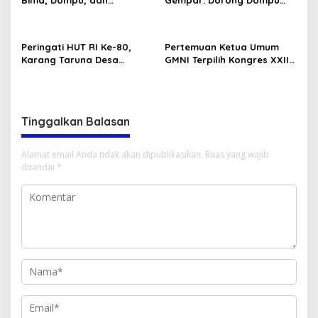
Sumbawa
Jadi Ikon Pariwisata
Peringati HUT RI Ke-80,
Pertemuan Ketua Umum
Karang Taruna Desa
GMNI Terpilih Kongres XXII
Madawau Salongga Resmi
Bandung dengan Kubu DPP
Buka Turnamen
GMNI Arjuna–Dendy:
Menyulam Kembali Benang
Persatuan
Tinggalkan Balasan
Alamat email Anda tidak akan dipublikasikan.
Ruas yang wajib
ditandai
*