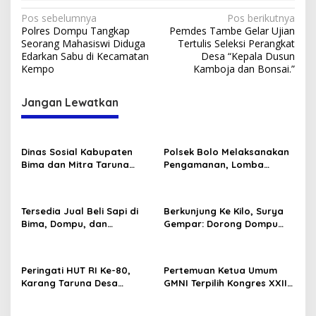
Navigasi
Pos sebelumnya
Pos berikutnya
Polres Dompu Tangkap
Pemdes Tambe Gelar Ujian
pos
Seorang Mahasiswi Diduga
Tertulis Seleksi Perangkat
Edarkan Sabu di Kecamatan
Desa “Kepala Dusun
Kempo
Kamboja dan Bonsai.”
Jangan Lewatkan
Dinas Sosial Kabupaten
Polsek Bolo Melaksanakan
Bima dan Mitra Taruna
Pengamanan, Lomba
Siaga (TAGANA) Ikut
Karnaval tingkat TK/PAUD
Memeriahkan Lomba HUT
Se-Kecamatan Bolo dalam
RI Ke-80
Rangka Memeriahkan HUT
Tersedia Jual Beli Sapi di
Berkunjung Ke Kilo, Surya
RI ke-80 .
Bima, Dompu, dan
Gempar: Dorong Dompu
Sumbawa
Jadi Ikon Pariwisata
Peringati HUT RI Ke-80,
Pertemuan Ketua Umum
Karang Taruna Desa
GMNI Terpilih Kongres XXII
Madawau Salongga Resmi
Bandung dengan Kubu DPP
Buka Turnamen
GMNI Arjuna–Dendy: