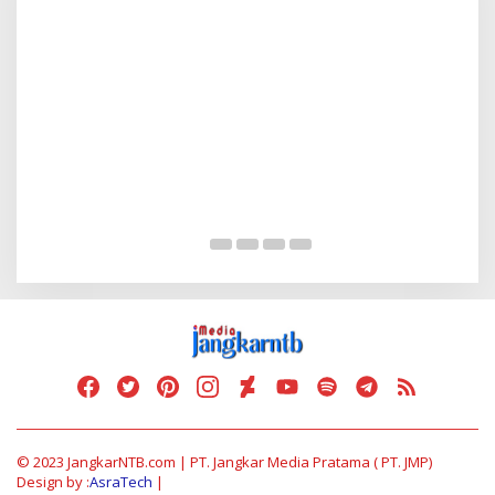
Serap Aspirasi Warga, Duta PAN Reses di
Tambe
Di Politik
|
13 Mei 2025
© 2023 JangkarNTB.com | PT. Jangkar Media Pratama ( PT. JMP)
Design by :
AsraTech
|