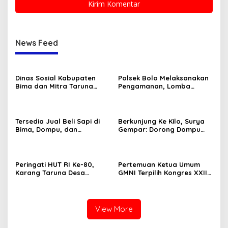
News Feed
Dinas Sosial Kabupaten
Polsek Bolo Melaksanakan
Bima dan Mitra Taruna
Pengamanan, Lomba
Siaga (TAGANA) Ikut
Karnaval tingkat TK/PAUD
Memeriahkan Lomba HUT
Se-Kecamatan Bolo dalam
RI Ke-80
Rangka Memeriahkan HUT
RI ke-80 .
Tersedia Jual Beli Sapi di
Berkunjung Ke Kilo, Surya
Bima, Dompu, dan
Gempar: Dorong Dompu
Sumbawa
Jadi Ikon Pariwisata
Peringati HUT RI Ke-80,
Pertemuan Ketua Umum
Karang Taruna Desa
GMNI Terpilih Kongres XXII
Madawau Salongga Resmi
Bandung dengan Kubu DPP
Buka Turnamen
GMNI Arjuna–Dendy:
Menyulam Kembali Benang
Persatuan
View More