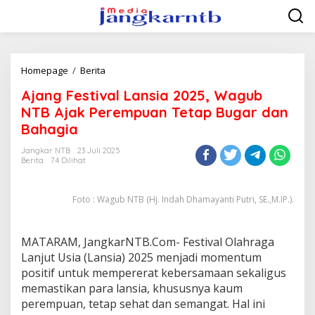
Lewati
ke
konten
Ajang
Homepage
/
Berita
Festival
Ajang Festival Lansia 2025, Wagub
Lansia
2025,
NTB Ajak Perempuan Tetap Bugar dan
Wagub
Bahagia
NTB
Ajak
Jangkar NTB
23 Juli 2025
Perempuan
Berita
74 Dilihat
Tetap
Bugar
dan
Foto : Wagub NTB (Hj. Indah Dhamayanti Putri, SE.,M.IP.).
Bahagia
MATARAM, JangkarNTB.Com- Festival Olahraga
Lanjut Usia (Lansia) 2025 menjadi momentum
positif untuk mempererat kebersamaan sekaligus
memastikan para lansia, khususnya kaum
perempuan, tetap sehat dan semangat. Hal ini