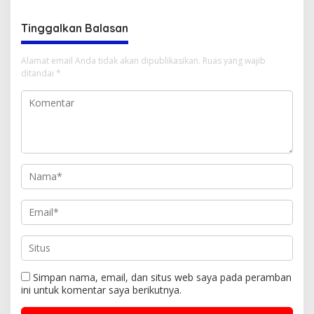
Menyulam Kembali Benang
Persatuan
Tinggalkan Balasan
Alamat email Anda tidak akan dipublikasikan.
Ruas yang wajib
ditandai
*
Simpan nama, email, dan situs web saya pada peramban
ini untuk komentar saya berikutnya.