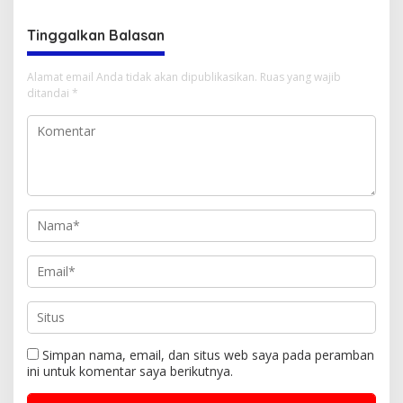
Menyulam Kembali Benang
Persatuan
Tinggalkan Balasan
Alamat email Anda tidak akan dipublikasikan.
Ruas yang wajib
ditandai
*
Simpan nama, email, dan situs web saya pada peramban
ini untuk komentar saya berikutnya.