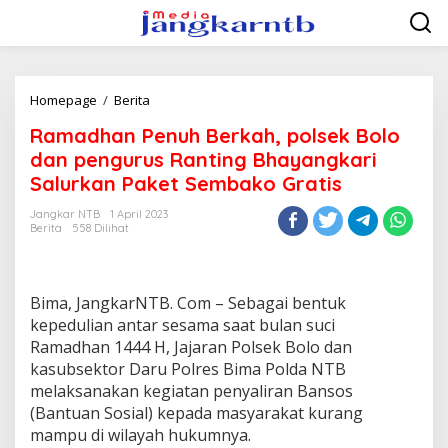
Lewati
ke
konten
Ramadhan
Homepage
/
Berita
Penuh
Ramadhan Penuh Berkah, polsek Bolo
Berkah,
polsek
dan pengurus Ranting Bhayangkari
Bolo
Salurkan Paket Sembako Gratis
dan
pengurus
Jangkar NTB
1 April 2023
Ranting
Berita
558 Dilihat
Bhayangkari
Salurkan
Paket
Sembako
Bima, JangkarNTB. Com – Sebagai bentuk
Gratis
kepedulian antar sesama saat bulan suci
Ramadhan 1444 H, Jajaran Polsek Bolo dan
kasubsektor Daru Polres Bima Polda NTB
melaksanakan kegiatan penyaliran Bansos
(Bantuan Sosial) kepada masyarakat kurang
mampu di wilayah hukumnya.