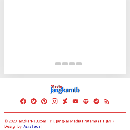
Serap Aspirasi Warga, Duta PAN Reses di
P
Tambe
2
Di Politik
|
13 Mei 2025
Di
© 2023 JangkarNTB.com | PT. Jangkar Media Pratama ( PT. JMP)
Design by :
AsraTech
|