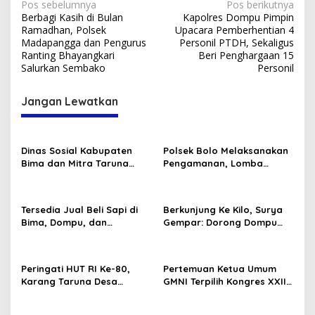
Navigasi
Pos sebelumnya
Pos berikutnya
Berbagi Kasih di Bulan
Kapolres Dompu Pimpin
pos
Ramadhan, Polsek
Upacara Pemberhentian 4
Madapangga dan Pengurus
Personil PTDH, Sekaligus
Ranting Bhayangkari
Beri Penghargaan 15
Salurkan Sembako
Personil
Jangan Lewatkan
Dinas Sosial Kabupaten
Polsek Bolo Melaksanakan
Bima dan Mitra Taruna
Pengamanan, Lomba
Siaga (TAGANA) Ikut
Karnaval tingkat TK/PAUD
Memeriahkan Lomba HUT
Se-Kecamatan Bolo dalam
RI Ke-80
Rangka Memeriahkan HUT
Tersedia Jual Beli Sapi di
Berkunjung Ke Kilo, Surya
RI ke-80 .
Bima, Dompu, dan
Gempar: Dorong Dompu
Sumbawa
Jadi Ikon Pariwisata
Peringati HUT RI Ke-80,
Pertemuan Ketua Umum
Karang Taruna Desa
GMNI Terpilih Kongres XXII
Madawau Salongga Resmi
Bandung dengan Kubu DPP
Buka Turnamen
GMNI Arjuna–Dendy: