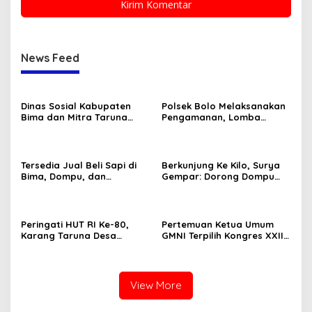
News Feed
Dinas Sosial Kabupaten
Polsek Bolo Melaksanakan
Bima dan Mitra Taruna
Pengamanan, Lomba
Siaga (TAGANA) Ikut
Karnaval tingkat TK/PAUD
Memeriahkan Lomba HUT
Se-Kecamatan Bolo dalam
RI Ke-80
Rangka Memeriahkan HUT
RI ke-80 .
Tersedia Jual Beli Sapi di
Berkunjung Ke Kilo, Surya
Bima, Dompu, dan
Gempar: Dorong Dompu
Sumbawa
Jadi Ikon Pariwisata
Peringati HUT RI Ke-80,
Pertemuan Ketua Umum
Karang Taruna Desa
GMNI Terpilih Kongres XXII
Madawau Salongga Resmi
Bandung dengan Kubu DPP
Buka Turnamen
GMNI Arjuna–Dendy:
Menyulam Kembali Benang
Persatuan
View More