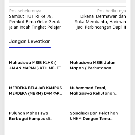
Navigasi
Pos sebelumnya
Pos berikutnya
Sambut HUT RI Ke 78,
Dikenal Dermawan dan
pos
Pemkot Bima Gelar Gerak
Suka Membantu, Hariman
Jalan Indah Tingkat Pelajar
Jadi Perbincangan Dapil II
Jangan Lewatkan
Mahasiswa MSIB KLHK (
Mahasiswa MSIB Jalan
JALAN MAPAN ) KTH MEJET
Mapan ( Perhutanan
Melakukan Aksi
sosisa) KTH mejet
Pembersihan Sampah
Berdiskusi KUPS Dan HHBK
Plastik di MATA AIR MEDJET
Desa Selelos Kabupaten
MERDEKA BELAJAR KAMPUS
Muhammad Fesal,
KAKONG,
Lombok Utara, Provinsi
MERDEKA (MBKM) DAMPAK
Mahasiswa Kehutanan
Kec.Gangga,Kabupaten
Nusa Tenggara Barat.
AKTIF DALAM DUNIA KERJA
Universitas Mataram Lolos
Lombok Utara.
Magang 4 Tempat Program
MSIB Kampus Merdeka
Puluhan Mahasiswa
Sosialisai Dan Pelatihan
batch 6
Berbagai Kampus di
UMKM Dengan Tema
Indonesia Jalani Kegiatan
“Pengembangan Usaha
MBKM (Magang Merdeka)
Bagi Pelaku UMKM Dalam
Batch 6 di Flores NTT
Rangka Meningkatkan