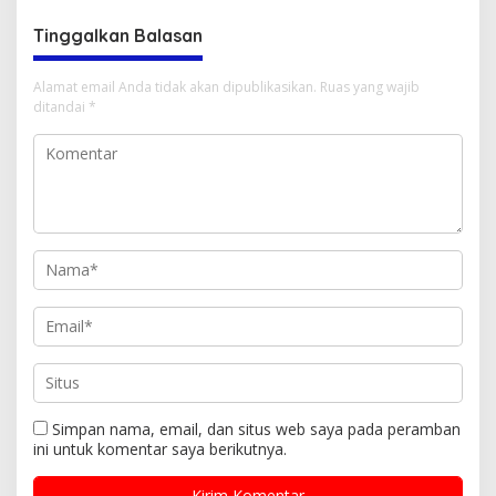
Pendapatan Masyarakat
Tinggalkan Balasan
Desa Tampak Siring”
Alamat email Anda tidak akan dipublikasikan.
Ruas yang wajib
ditandai
*
Simpan nama, email, dan situs web saya pada peramban
ini untuk komentar saya berikutnya.