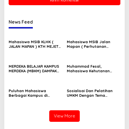
News Feed
Mahasiswa MSIB KLHK (
Mahasiswa MSIB Jalan
JALAN MAPAN ) KTH MEJET
Mapan ( Perhutanan
Melakukan Aksi
sosisa) KTH mejet
Pembersihan Sampah
Berdiskusi KUPS Dan HHBK
Plastik di MATA AIR MEDJET
Desa Selelos Kabupaten
KAKONG,
Lombok Utara, Provinsi
MERDEKA BELAJAR KAMPUS
Muhammad Fesal,
Kec.Gangga,Kabupaten
Nusa Tenggara Barat.
MERDEKA (MBKM) DAMPAK
Mahasiswa Kehutanan
Lombok Utara.
AKTIF DALAM DUNIA KERJA
Universitas Mataram Lolos
Magang 4 Tempat Program
MSIB Kampus Merdeka
batch 6
Puluhan Mahasiswa
Sosialisai Dan Pelatihan
Berbagai Kampus di
UMKM Dengan Tema
Indonesia Jalani Kegiatan
“Pengembangan Usaha
MBKM (Magang Merdeka)
Bagi Pelaku UMKM Dalam
Batch 6 di Flores NTT
Rangka Meningkatkan
Pendapatan Masyarakat
View More
Desa Tampak Siring”