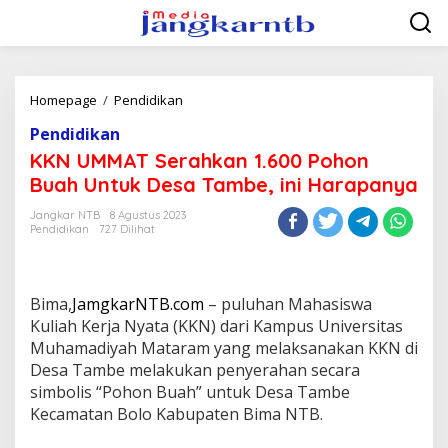
Lewati
ke
konten
KKN
Homepage
/
Pendidikan
UMMAT
Pendidikan
Serahkan
1.600
KKN UMMAT Serahkan 1.600 Pohon
Pohon
Buah Untuk Desa Tambe, ini Harapanya
Buah
Untuk
Jangkar NTB
8 Agustus 2023
Desa
Pendidikan
727 Dilihat
Tambe,
ini
Harapanya
Bima,
JamgkarNTB.com
– puluhan Mahasiswa
Kuliah Kerja Nyata (KKN) dari Kampus Universitas
Muhamadiyah Mataram yang melaksanakan KKN di
Desa Tambe melakukan penyerahan secara
simbolis “Pohon Buah” untuk Desa Tambe
Kecamatan Bolo Kabupaten Bima NTB.