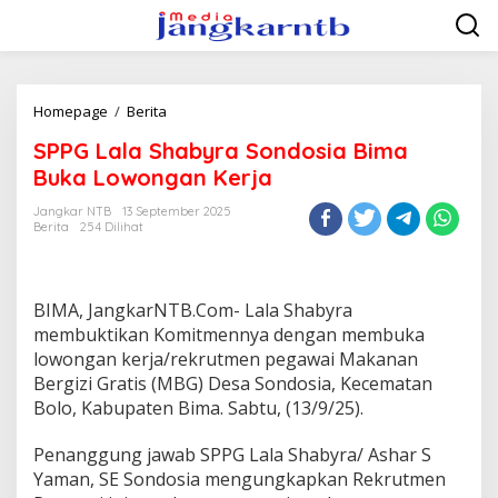
Lewati
ke
konten
SPPG
Homepage
/
Berita
Lala
SPPG Lala Shabyra Sondosia Bima
Shabyra
Sondosia
Buka Lowongan Kerja
Bima
Buka
Jangkar NTB
13 September 2025
Berita
254 Dilihat
Lowongan
Kerja
BIMA, JangkarNTB.Com- Lala Shabyra
membuktikan Komitmennya dengan membuka
lowongan kerja/rekrutmen pegawai Makanan
Bergizi Gratis (MBG) Desa Sondosia, Kecematan
Bolo, Kabupaten Bima. Sabtu, (13/9/25).
Penanggung jawab SPPG Lala Shabyra/ Ashar S
Yaman, SE Sondosia mengungkapkan Rekrutmen