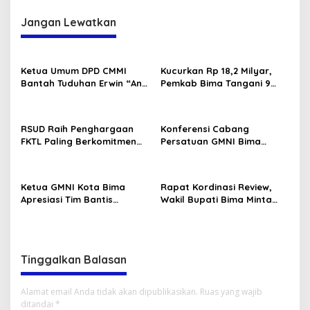
Jangan Lewatkan
Ketua Umum DPD CMMI
Kucurkan Rp 18,2 Milyar,
Bantah Tuduhan Erwin “Anti
Pemkab Bima Tangani 9
Kritik”, Kritik Boleh Tapi
Ruas Jalan
Jangan Fitnah
RSUD Raih Penghargaan
Konferensi Cabang
FKTL Paling Berkomitmen
Persatuan GMNI Bima
Dalam Pelayanan
putuskan Rifki Pratama
dan Andi Supriyanto
sebagai ketua dan
Ketua GMNI Kota Bima
Rapat Kordinasi Review,
sekretaris DPC sekaligus
Apresiasi Tim Bantis
Wakil Bupati Bima Minta
Formatur
Gegana dan Satpol PP
OPD Fokus Bekerja
Berhasil Bongkar Gudang
Miras
Tinggalkan Balasan
Alamat email Anda tidak akan dipublikasikan.
Ruas yang wajib
ditandai
*