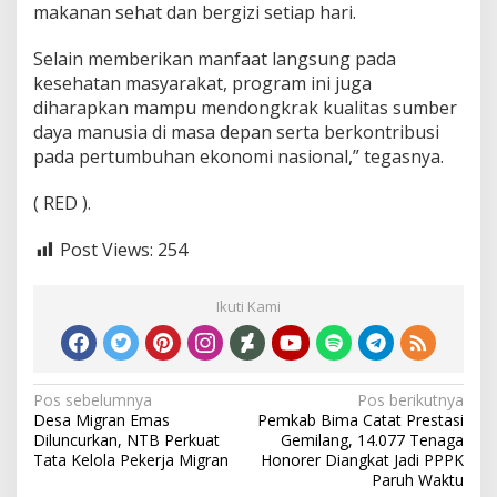
makanan sehat dan bergizi setiap hari.
Selain memberikan manfaat langsung pada
kesehatan masyarakat, program ini juga
diharapkan mampu mendongkrak kualitas sumber
daya manusia di masa depan serta berkontribusi
pada pertumbuhan ekonomi nasional,” tegasnya.
( RED ).
Post Views:
254
Ikuti Kami
Navigasi
Pos sebelumnya
Pos berikutnya
Desa Migran Emas
Pemkab Bima Catat Prestasi
pos
Diluncurkan, NTB Perkuat
Gemilang, 14.077 Tenaga
Tata Kelola Pekerja Migran
Honorer Diangkat Jadi PPPK
Paruh Waktu