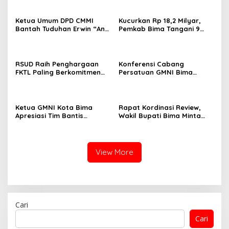
Ketua Umum DPD CMMI
Kucurkan Rp 18,2 Milyar,
Bantah Tuduhan Erwin “Anti
Pemkab Bima Tangani 9
Kritik”, Kritik Boleh Tapi
Ruas Jalan
Jangan Fitnah
RSUD Raih Penghargaan
Konferensi Cabang
FKTL Paling Berkomitmen
Persatuan GMNI Bima
Dalam Pelayanan
putuskan Rifki Pratama
dan Andi Supriyanto
sebagai ketua dan
sekretaris DPC sekaligus
Ketua GMNI Kota Bima
Rapat Kordinasi Review,
Formatur
Apresiasi Tim Bantis
Wakil Bupati Bima Minta
Gegana dan Satpol PP
OPD Fokus Bekerja
Berhasil Bongkar Gudang
Miras
View More
Cari
Cari