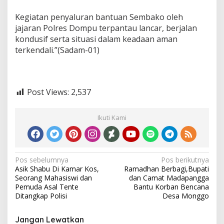
Kegiatan penyaluran bantuan Sembako oleh
jajaran Polres Dompu terpantau lancar, berjalan
kondusif serta situasi dalam keadaan aman
terkendali.”(Sadam-01)
Post Views:
2,537
Ikuti Kami
Navigasi
Pos sebelumnya
Pos berikutnya
Asik Shabu Di Kamar Kos,
Ramadhan Berbagi,Bupati
pos
Seorang Mahasiswi dan
dan Camat Madapangga
Pemuda Asal Tente
Bantu Korban Bencana
Ditangkap Polisi
Desa Monggo
Jangan Lewatkan