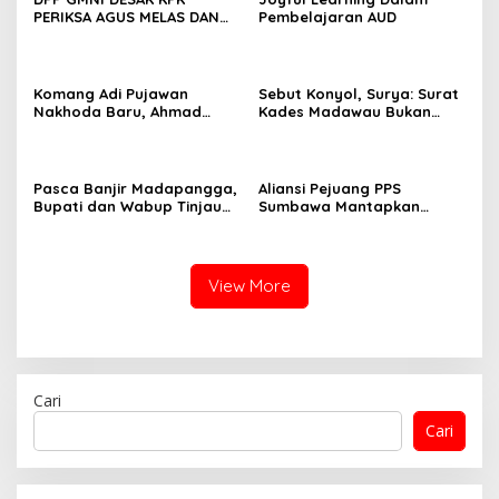
PERIKSA AGUS MELAS DAN
Pembelajaran AUD
LIMA KOMISIONER
Komang Adi Pujawan
Sebut Konyol, Surya: Surat
Nakhoda Baru, Ahmad
Kades Madawau Bukan
Mixel Meyna Imtiyazi
Surat Sakti
Sekretaris: GMNI Jakarta
Barat Miliki Kepemimpinan
Baru
Pasca Banjir Madapangga,
Aliansi Pejuang PPS
Bupati dan Wabup Tinjau
Sumbawa Mantapkan
Lokasi Terdampak
Konsolidasi, Rindu Permata
Tegaskan Tidak ada Aksi
yang Nunggangi
Perjuangan PPS!
View More
Cari
Cari