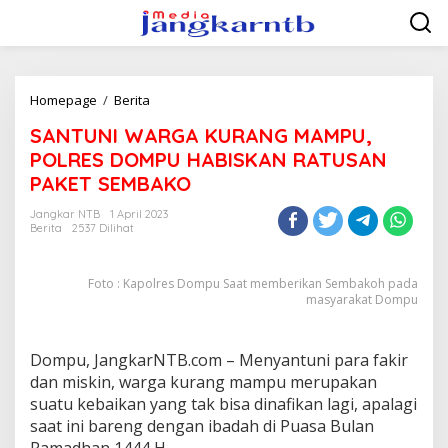
Lewati
ke
konten
SANTUNI
Homepage
/
Berita
WARGA
SANTUNI WARGA KURANG MAMPU,
KURANG
MAMPU,
POLRES DOMPU HABISKAN RATUSAN
POLRES
PAKET SEMBAKO
DOMPU
HABISKAN
Jangkar NTB
1 April 2023
RATUSAN
Berita
2537 Dilihat
PAKET
SEMBAKO
Foto : Kapolres Dompu Saat memberikan Sembakoh pada
masyarakat Dompu
Dompu, JangkarNTB.com – Menyantuni para fakir
dan miskin, warga kurang mampu merupakan
suatu kebaikan yang tak bisa dinafikan lagi, apalagi
saat ini bareng dengan ibadah di Puasa Bulan