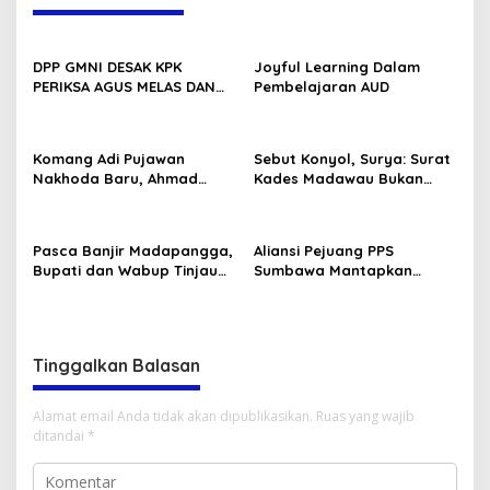
DPP GMNI DESAK KPK
Joyful Learning Dalam
PERIKSA AGUS MELAS DAN
Pembelajaran AUD
LIMA KOMISIONER
Komang Adi Pujawan
Sebut Konyol, Surya: Surat
Nakhoda Baru, Ahmad
Kades Madawau Bukan
Mixel Meyna Imtiyazi
Surat Sakti
Sekretaris: GMNI Jakarta
Barat Miliki Kepemimpinan
Pasca Banjir Madapangga,
Aliansi Pejuang PPS
Baru
Bupati dan Wabup Tinjau
Sumbawa Mantapkan
Lokasi Terdampak
Konsolidasi, Rindu Permata
Tegaskan Tidak ada Aksi
yang Nunggangi
Perjuangan PPS!
Tinggalkan Balasan
Alamat email Anda tidak akan dipublikasikan.
Ruas yang wajib
ditandai
*