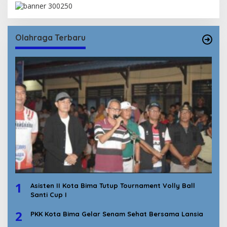
Olahraga Terbaru
1
Asisten II Kota Bima Tutup Tournament Volly Ball
Santi Cup I
2
PKK Kota Bima Gelar Senam Sehat Bersama Lansia