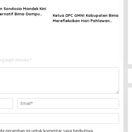
 Sondosia Mandek Kini
ternatif Bima-Dompu
Ketua DPC GMNI Kabupaten Bima
g Banjir Pengendara
Merefleksikan Hari Pahlawan
Jelang Pesta Demokrasi
ng wajib ditandai
*
Jelang Pesta D
Perempuan Asal
Mendeklarasikan
Di Politik
|
16 Januari
Calon Anggoto
Bima Dapil V (
da peramban ini untuk komentar saya berikutnya.