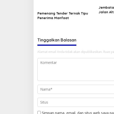
Jembatan
Jalan Al
Pemenang Tender Ternak Tipu
Diterjan
Penerima Manfaat
Geram
Tinggalkan Balasan
Alamat email Anda tidak akan dipublikasikan.
Ruas ya
Simpan nama, email, dan situs web saya pa