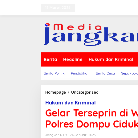
Lewati
ke
16 Maret 2025
Terms of Service
Indeks Ber
konten
Berita
Headline
Hukum dan Kriminal
Berita Politik
Pendidikan
Berita Desa
Sepakbol
Gelar
Homepage
/
Uncategorized
Terseprin
Hukum dan Kriminal
di
Wilayah
Gelar Terseprin di
Dompu
dan
Polres Dompu Cidu
Woja,
Polres
Jangkar NTB
24 Januari 2023
Dompu