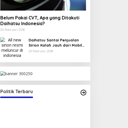
Belum Pakai CVT, Apa yang Ditakuti
Daihatsu Indonesia?
20 Februari 2018
Daihatsu Santai Penjualan
Sirion Kalah Jauh dari Mobil
LCGC
20 Februari 2018
emokrasi,Caleg
 (Lambu)
 Diri Sebagai
 2024
Politik Terbaru
 DPRD Kabupaten
Sape-Lambu).