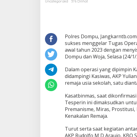
Uncategorized
376 Dilihat
Ciduk
13
Orang
Remaja
Polres Dompu, Jangkarntb.com 
sukses menggelar Tugas Operas
awal tahun 2023 dengan menyisi
Dompu dan Woja, Selasa (24/1/2
Dalam operasi yang dipimpin Ka
didampingi Kasiwas, AKP Yulia
remaja usia sekolah, satu dian
Kasatbinmas, saat dikonfirma
Tesperin ini dimaksudkan untu
Premanisme, Miras, Prostitusi
Kenakalan Remaja.
Turut serta saat kegiatan anta
AKP Rudolfo M D Araujo, KBO S