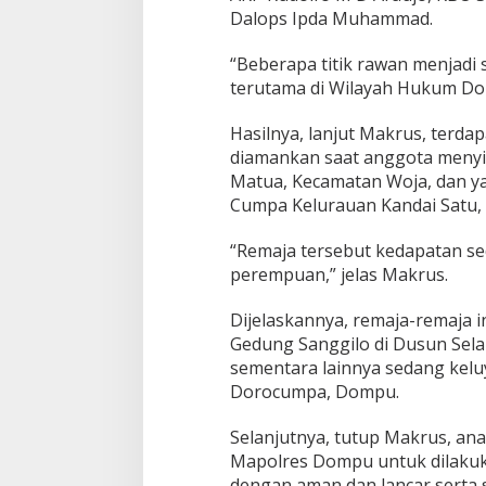
Dalops Ipda Muhammad.
“Beberapa titik rawan menjadi 
terutama di Wilayah Hukum Do
Hasilnya, lanjut Makrus, terda
diamankan saat anggota menyis
Matua, Kecamatan Woja, dan y
Cumpa Kelurauan Kandai Satu
“Remaja tersebut kedapatan sed
perempuan,” jelas Makrus.
Dijelaskannya, remaja-remaja i
Gedung Sanggilo di Dusun Sel
sementara lainnya sedang kel
Dorocumpa, Dompu.
Selanjutnya, tutup Makrus, ana
Mapolres Dompu untuk dilaku
dengan aman dan lancar serta 