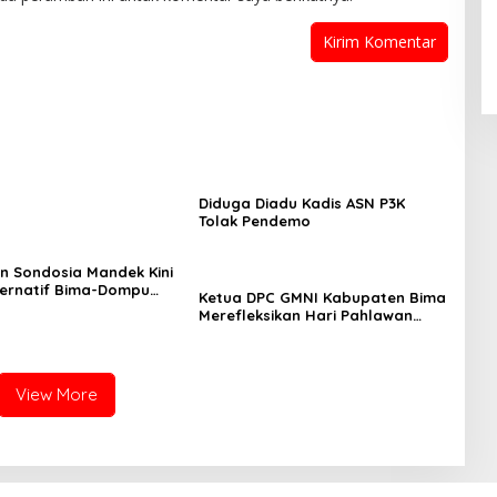
Diduga Diadu Kadis ASN P3K
Tolak Pendemo
 Sondosia Mandek Kini
ternatif Bima-Dompu
Ketua DPC GMNI Kabupaten Bima
g Banjir Pengendara
Merefleksikan Hari Pahlawan
Jelang Pesta Demokrasi
View More