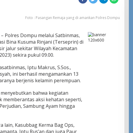
Foto : Pasangan Remaja yang di amankan Polres Dompu
– Polres Dompu melalui Satbinmas,
i Bina Kusuma Rinjani (Terseprin) di
r jalur sekitar Wilayah Kecamatan
023) sekira pukul 09.00.
satbinmas, Iptu Makrus, S.Sos.,
nsyah, ini berhasil mengamankan 13
taranya berjenis kelamin perempuan.
si menyebutkan bahwa kegiatan
k memberantas aksi kehatan seperti,
, Perjudian, Sambung Ayam hingga
ra lain, Kasubbag Kerma Bag Ops,
amapta, Iptu Rus’an dan juga Paur