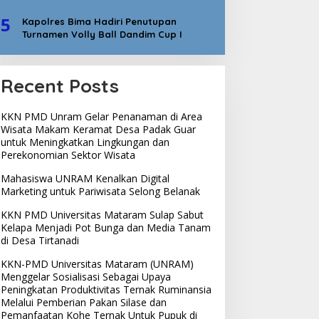
5
Kapolres Bima Hadiri Penutupan
Turnamen Volly Ball Dandim Cup I
Recent Posts
KKN PMD Unram Gelar Penanaman di Area
Wisata Makam Keramat Desa Padak Guar
untuk Meningkatkan Lingkungan dan
Perekonomian Sektor Wisata
Mahasiswa UNRAM Kenalkan Digital
Marketing untuk Pariwisata Selong Belanak
KKN PMD Universitas Mataram Sulap Sabut
Kelapa Menjadi Pot Bunga dan Media Tanam
di Desa Tirtanadi
KKN-PMD Universitas Mataram (UNRAM)
Menggelar Sosialisasi Sebagai Upaya
Peningkatan Produktivitas Ternak Ruminansia
Melalui Pemberian Pakan Silase dan
Pemanfaatan Kohe Ternak Untuk Pupuk di