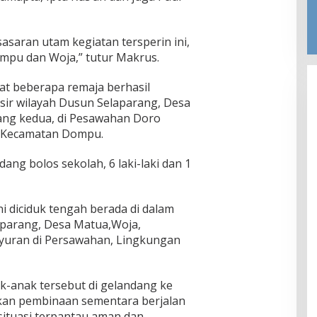
sasaran utam kegiatan tersperin ini,
mpu dan Woja,” tutur Makrus.
pat beberapa remaja berhasil
ir wilayah Dusun Selaparang, Desa
ang kedua, di Pesawahan Doro
, Kecamatan Dompu.
ang bolos sekolah, 6 laki-laki dan 1
ni diciduk tengah berada di dalam
aparang, Desa Matua,Woja,
uyuran di Persawahan, Lingkungan
k-anak tersebut di gelandang ke
kan pembinaan sementara berjalan
situasi terpantau aman dan