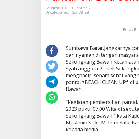
Bersih
Jangkar NTB
28 Januari 2023
Pantai
Uncategorized
232 Dilihat
Gili
Dua
Sekongkang
Foto : B
Bawah
Sumbawa Barat,Jangkarnya.co
dan nyaman di tengah masyara
Sekongkang Bawah Kecamatan 
Syah anggota Polsek Sekongk
menghadiri senam sehat yang d
pantai *BEACH CLEAN UP* di pa
Bawah.
“Kegiatan pembersihan pantai, 
2023 pukul 07.00 Wita di seputa
Sekongkang Bawah,” kata Kap
Muslimin S. Ik., M. IP melalui 
kepada media.