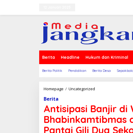
Lewati
ke
12 Januari 2025
Terms of Service
Indeks Be
konten
Berita
Headline
Hukum dan Kriminal
Berita Politik
Pendidikan
Berita Desa
Sepakbol
Antisipasi
Homepage
/
Uncategorized
Banjir
Berita
di
Wilayah
Antisipasi Banjir di
Binaan,
Bhabinkamtibmas
Bhabinkamtibmas da
dan
TNI
Pantai Gili Dua Se
Gelar