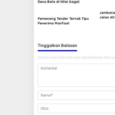
Desa Bala di Nilai Gagal.
Jembatan
Jalan Al
Pemenang Tender Ternak Tipu
Diterjan
Penerima Manfaat
Geram
Tinggalkan Balasan
Alamat email Anda tidak akan dipublikasikan.
Ruas ya