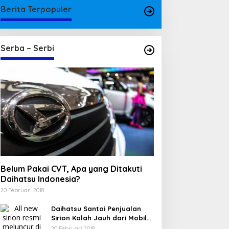
Berita Terpopuler
Serba – Serbi
Belum Pakai CVT, Apa yang Ditakuti
Daihatsu Indonesia?
20 Februari 2018
Daihatsu Santai Penjualan
Sirion Kalah Jauh dari Mobil
LCGC
20 Februari 2018