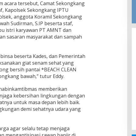
am acara tersebut, Camat Sekongkang
taf, Kapolsek Sekongkang IPTU
Polsek, anggota Koramil Sekongkang
ah Sudirman, S.IP beserta staf,
bu istri karyawan PT AMNT dan
an sasaran masyarakat dan sampah
insa beserta Kades, dan Pemerintah
sanakan giat senam sehat yang
yong bersih pantai *BEACH CLEAN
kongkang bawah,” tutur Eddy.
bhabinkamtibmas memberikan
njaga kebersihan lingkungan dengan
nya untuk masa depan lebih baik.
ingkungan demi sehatnya udara yang
rga agar selalu tetap menjaga
n mengantisipasi rawan banjir di