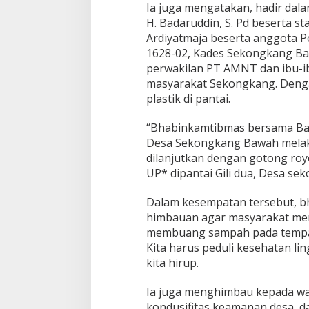
Ia juga mengatakan, hadir dal
H. Badaruddin, S. Pd beserta s
Ardiyatmaja beserta anggota 
1628-02, Kades Sekongkang Baw
perwakilan PT AMNT dan ibu-i
masyarakat Sekongkang. Deng
plastik di pantai.
“Bhabinkamtibmas bersama Bab
Desa Sekongkang Bawah melak
dilanjutkan dengan gotong ro
UP* dipantai Gili dua, Desa se
Dalam kesempatan tersebut, 
himbauan agar masyarakat me
membuang sampah pada tempat
Kita harus peduli kesehatan l
kita hirup.
Ia juga menghimbau kepada wa
kondusifitas keamanan desa, da