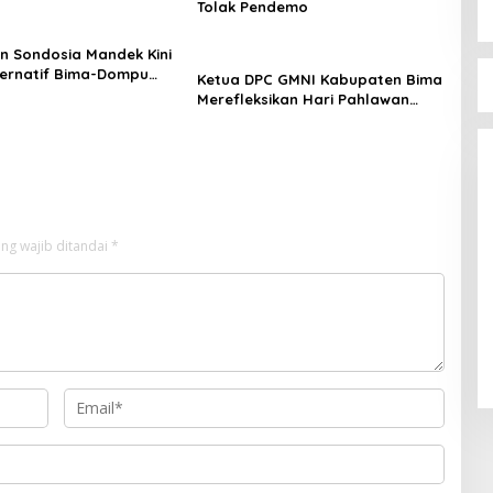
Tolak Pendemo
 Sondosia Mandek Kini
ternatif Bima-Dompu
Ketua DPC GMNI Kabupaten Bima
g Banjir Pengendara
Merefleksikan Hari Pahlawan
Jelan
Jelang Pesta Demokrasi
Perem
Mendek
Di Politik
Calon
Bima D
ng wajib ditandai
*