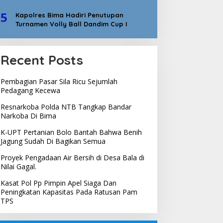
5
Kapolres Bima Hadiri Penutupan
Turnamen Volly Ball Dandim Cup I
Recent Posts
Pembagian Pasar Sila Ricu Sejumlah
Pedagang Kecewa
Resnarkoba Polda NTB Tangkap Bandar
Narkoba Di Bima
K-UPT Pertanian Bolo Bantah Bahwa Benih
Jagung Sudah Di Bagikan Semua
Proyek Pengadaan Air Bersih di Desa Bala di
Nilai Gagal.
Kasat Pol Pp Pimpin Apel Siaga Dan
Peningkatan Kapasitas Pada Ratusan Pam
TPS