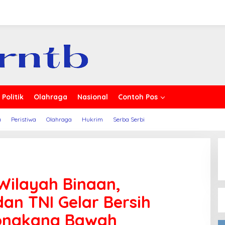
rita
Politik
Olahraga
Nasional
Contoh Pos
a
Peristiwa
Olahraga
Hukrim
Serba Serbi
 Wilayah Binaan,
n TNI Gelar Bersih
kongkang Bawah