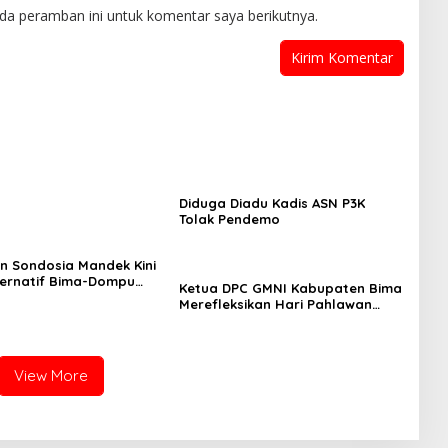
da peramban ini untuk komentar saya berikutnya.
Diduga Diadu Kadis ASN P3K
Tolak Pendemo
 Sondosia Mandek Kini
ternatif Bima-Dompu
Ketua DPC GMNI Kabupaten Bima
g Banjir Pengendara
Merefleksikan Hari Pahlawan
Jelang Pesta Demokrasi
View More